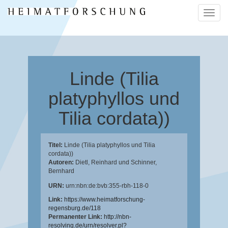
Naviga
ein-/a
Linde (Tilia
platyphyllos und
Tilia cordata))
Titel:
Linde (Tilia platyphyllos und Tilia
cordata))
Autoren:
Dietl, Reinhard
und
Schinner,
Bernhard
URN:
urn:nbn:de:bvb:355-rbh-118-0
Link:
https://www.heimatforschung-
regensburg.de/118
Permanenter Link:
http://nbn-
resolving.de/urn/resolver.pl?