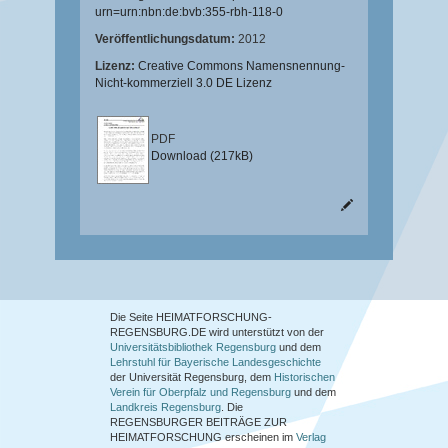
urn=urn:nbn:de:bvb:355-rbh-118-0
Veröffentlichungsdatum:
2012
Lizenz:
Creative Commons Namensnennung-
Nicht-kommerziell 3.0 DE Lizenz
PDF
Download (217kB)
Die Seite HEIMATFORSCHUNG-
REGENSBURG.DE wird unterstützt von der
Universitätsbibliothek Regensburg
und dem
Lehrstuhl für Bayerische Landesgeschichte
der Universität Regensburg, dem
Historischen
Verein für Oberpfalz und Regensburg
und dem
Landkreis Regensburg
. Die
REGENSBURGER BEITRÄGE ZUR
HEIMATFORSCHUNG
erscheinen im
Verlag