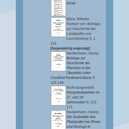
Inhalt
Bibra, Wilhelm
Freiherr von
:
Beiträge
zur Geschichte der
Landgrafen von
Leuchtenberg
S. 1-
124.
[Gegenwärtig angezeigt]
Neckermann, Georg
:
Beiträge zur
Geschichte der
Pfarreien in der
Oberpfalz unter
Churfürst Ferdinand Maria
S.
125-149.
Nicht ausgewählt:
Rangstreitigkeiten im
17. und 18.
Jahrhundert
S. 151-
171.
Neckermann, Georg
:
Die Grabstätte des
Pfalzgrafen bei Rhein
und Herzogs in