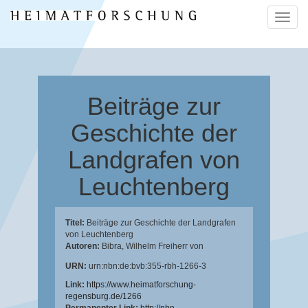
Naviga
ein-/a
Beiträge zur
Geschichte der
Landgrafen von
Leuchtenberg
Titel:
Beiträge zur Geschichte der Landgrafen
von Leuchtenberg
Autoren:
Bibra, Wilhelm Freiherr von
URN:
urn:nbn:de:bvb:355-rbh-1266-3
Link:
https://www.heimatforschung-
regensburg.de/1266