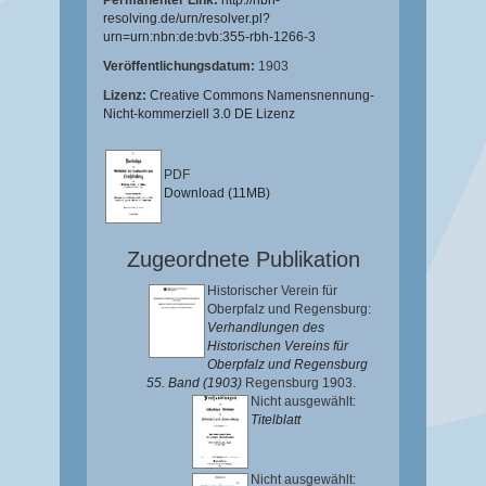
Permanenter Link:
http://nbn-
resolving.de/urn/resolver.pl?
urn=urn:nbn:de:bvb:355-rbh-1266-3
Veröffentlichungsdatum:
1903
Lizenz:
Creative Commons Namensnennung-
Nicht-kommerziell 3.0 DE Lizenz
PDF
Download (11MB)
Zugeordnete Publikation
Historischer Verein für
Oberpfalz und Regensburg:
Verhandlungen des
Historischen Vereins für
Oberpfalz und Regensburg
55. Band (1903)
Regensburg 1903.
Nicht ausgewählt:
Titelblatt
Nicht ausgewählt: