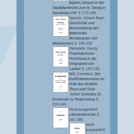
Bayern Johann in der
Stadtpfarrkirche zum hl. Georg in
Neunburg v./W.
S. 173-184.
Sparrer, Johann Bapt.
:
Geschichte und
Beschreibung des
Mitterhofes
(Klostergutes von
Waldsassen)
S. 185-192.
Steinmetz, Georg
:
Praehistorische
Forschung in der
Umgegend von
Laaber
S. 193-232.
Will, Cornelius
:
Der
Kurfürstenbrunnen im
Hofe des fürstlich
Thurn und Taxis
´schen Schloßes St.
Emmeram zu Regensburg
S.
233-240.
Nicht ausgewählt:
Literaturberichte
S.
241-286.
Nicht
ausgewählt: