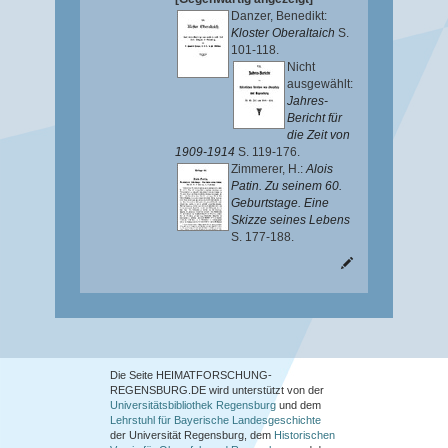
Danzer, Benedikt
:
Kloster Oberaltaich
S.
101-118.
Nicht
ausgewählt:
Jahres-
Bericht für
die Zeit von
1909-1914
S. 119-176.
Zimmerer, H.
:
Alois
Patin. Zu seinem 60.
Geburtstage. Eine
Skizze seines Lebens
S. 177-188.
Die Seite HEIMATFORSCHUNG-
REGENSBURG.DE wird unterstützt von der
Universitätsbibliothek Regensburg
und dem
Lehrstuhl für Bayerische Landesgeschichte
der Universität Regensburg, dem
Historischen