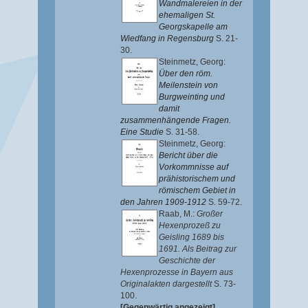
Wandmalereien in der
ehemaligen St.
Georgskapelle am
Wiedfang in Regensburg
S. 21-
30.
Steinmetz, Georg
:
Über den röm.
Meilenstein von
Burgweinting und
damit
zusammenhängende Fragen.
Eine Studie
S. 31-58.
Steinmetz, Georg
:
Bericht über die
Vorkommnisse auf
prähistorischem und
römischem Gebiet in
den Jahren 1909-1912
S. 59-72.
Raab, M.
:
Großer
Hexenprozeß zu
Geisling 1689 bis
1691. Als Beitrag zur
Geschichte der
Hexenprozesse in Bayern aus
Originalakten dargestellt
S. 73-
100.
[Gegenwärtig angezeigt]