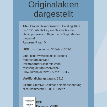
Originalakten
dargestellt
Titel:
Großer Hexenprozeß zu Geisling 1689
bis 1691. Als Beitrag zur Geschichte der
Hexenprozesse in Bayern aus Originalakten
dargestellt
Autoren:
Raab, M.
URN:
urn:nbn:de:bvb:355-rbh-1363-2
Link:
https://www.heimatforschung-
regensburg.de/1363
Permanenter Link:
http://nbn-
resolving.de/urn/resolver.pl?
urn=urn:nbn:de:bvb:355-rbh-1363-2
Veröffentlichungsdatum:
1915
Lizenz:
Creative Commons Namensnennung-
Nicht-kommerziell 3.0 DE Lizenz
PDF
Download (3MB)