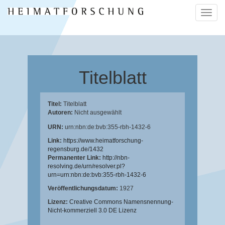
Naviga
ein-/a
Titelblatt
Titel:
Titelblatt
Autoren:
Nicht ausgewählt
URN:
urn:nbn:de:bvb:355-rbh-1432-6
Link:
https://www.heimatforschung-
regensburg.de/1432
Permanenter Link:
http://nbn-
resolving.de/urn/resolver.pl?
urn=urn:nbn:de:bvb:355-rbh-1432-6
Veröffentlichungsdatum:
1927
Lizenz:
Creative Commons Namensnennung-
Nicht-kommerziell 3.0 DE Lizenz