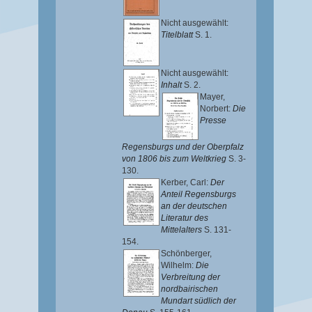
Nicht ausgewählt:
Titelblatt
S. 1.
Nicht ausgewählt:
Inhalt
S. 2.
Mayer,
Norbert
:
Die
Presse
Regensburgs und der Oberpfalz
von 1806 bis zum Weltkrieg
S. 3-
130.
Kerber, Carl
:
Der
Anteil Regensburgs
an der deutschen
Literatur des
Mittelalters
S. 131-
154.
Schönberger,
Wilhelm
:
Die
Verbreitung der
nordbairischen
Mundart südlich der