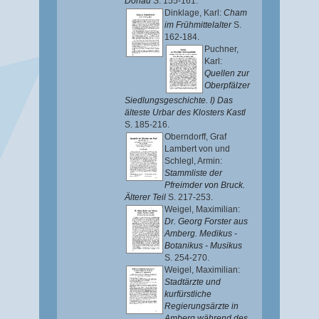
Donau
S. 155-161.
Dinklage, Karl
:
Cham
im Frühmittelalter
S.
162-184.
Puchner,
Karl
:
Quellen zur
Oberpfälzer
Siedlungsgeschichte. I) Das
älteste Urbar des Klosters Kastl
S. 185-216.
Oberndorff, Graf
Lambert von
und
Schlegl, Armin
:
Stammliste der
Pfreimder von Bruck.
Älterer Teil
S. 217-253.
Weigel, Maximilian
:
Dr. Georg Forster aus
Amberg. Medikus -
Botanikus - Musikus
S. 254-270.
Weigel, Maximilian
:
Stadtärzte und
kurfürstliche
Regierungsärzte in
Amberg während des