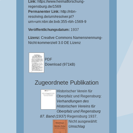
Link:
https://www.heimatforschung-
regensburg.de/1569
Permanenter Link:
http://nbn-
resolving.de/urn/resolver.pl?
urn=urn:nbn:de:bvb:355-rbh-1569-9
Veröffentlichungsdatum:
1937
Lizenz:
Creative Commons Namensnennung-
Nicht-kommerziell 3.0 DE Lizenz
PDF
Download (971kB)
Zugeordnete Publikation
Historischer Verein für
Oberpfalz und Regensburg:
Verhandlungen des
Historischen Vereins für
Oberpfalz und Regensburg
87. Band (1937)
Regensburg 1937.
Nicht ausgewählt:
Umschlag