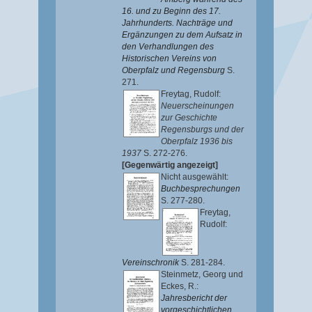
16. und zu Beginn des 17.
Jahrhunderts. Nachträge und
Ergänzungen zu dem Aufsatz in
den Verhandlungen des
Historischen Vereins von
Oberpfalz und Regensburg
S.
271.
Freytag, Rudolf
:
Neuerscheinungen
zur Geschichte
Regensburgs und der
Oberpfalz 1936 bis
1937
S. 272-276.
[Gegenwärtig angezeigt]
Nicht ausgewählt:
Buchbesprechungen
S. 277-280.
Freytag,
Rudolf
:
Vereinschronik
S. 281-284.
Steinmetz, Georg
und
Eckes, R.
:
Jahresbericht der
vorgeschichtlichen