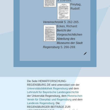
S. 253-261.
Freytag,
Rudolf
:
Vereinschronik
S. 262-265.
Eckes, Richard
:
Bericht der
Vorgeschichtlichen
Abteilung des
Museums der Stadt
Regensburg
S. 266-269.
Die Seite HEIMATFORSCHUNG-
REGENSBURG.DE wird unterstützt von der
Universitätsbibliothek Regensburg
und dem
Lehrstuhl für Bayerische Landesgeschichte
der Universität Regensburg, dem
Historischen
Verein für Oberpfalz und Regensburg
und dem
Landkreis Regensburg
. Die
REGENSBURGER BEITRÄGE ZUR