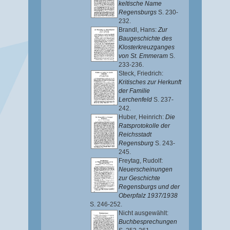
keltische Name
Regensburgs
S. 230-
232.
Brandl, Hans
:
Zur
Baugeschichte des
Klosterkreuzganges
von St. Emmeram
S.
233-236.
Steck, Friedrich
:
Kritisches zur Herkunft
der Familie
Lerchenfeld
S. 237-
242.
Huber, Heinrich
:
Die
Ratsprotokolle der
Reichsstadt
Regensburg
S. 243-
245.
Freytag, Rudolf
:
Neuerscheinungen
zur Geschichte
Regensburgs und der
Oberpfalz 1937/1938
S. 246-252.
Nicht ausgewählt:
Buchbesprechungen