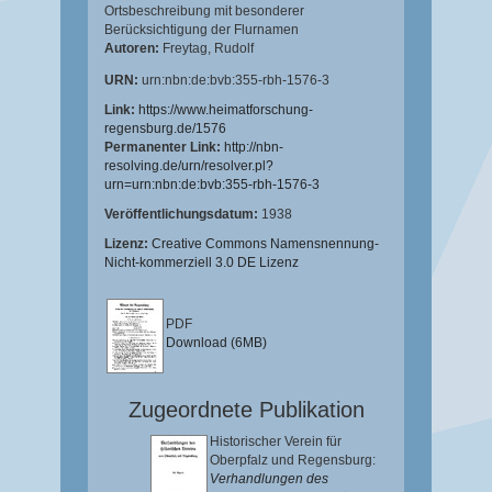
Ortsbeschreibung mit besonderer
Berücksichtigung der Flurnamen
Autoren:
Freytag, Rudolf
URN:
urn:nbn:de:bvb:355-rbh-1576-3
Link:
https://www.heimatforschung-
regensburg.de/1576
Permanenter Link:
http://nbn-
resolving.de/urn/resolver.pl?
urn=urn:nbn:de:bvb:355-rbh-1576-3
Veröffentlichungsdatum:
1938
Lizenz:
Creative Commons Namensnennung-
Nicht-kommerziell 3.0 DE Lizenz
PDF
Download (6MB)
Zugeordnete Publikation
Historischer Verein für
Oberpfalz und Regensburg:
Verhandlungen des