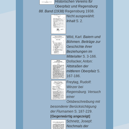
Historischen Vereins für
Oberpfalz und Regensburg
88. Band (1938)
Regensburg 1938.
Nicht ausgewählt:
Inhalt
S. 2.
Wild, Karl
:
Baiern und
Böhmen. Beiträge zur
Geschichte ihrer
Beziehungen im
Mittelalter
S. 3-166.
Dollacker, Anton
:
Altstraßen der
mittleren Oberpfalz
S.
167-186.
Freytag, Rudolf
:
Winzer bei
Regensburg. Versuch
einer
Ortsbeschreibung mit
besonderer Berücksichtigung
der Flurnamen
S. 187-229.
[Gegenwärtig angezeigt]
Schnetz, Josepf
:
Nochmals der