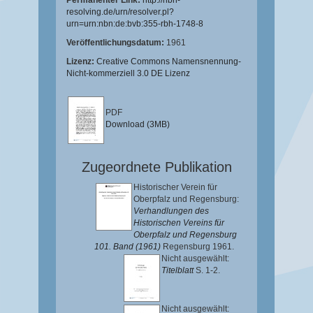
Permanenter Link:
http://nbn-
resolving.de/urn/resolver.pl?
urn=urn:nbn:de:bvb:355-rbh-1748-8
Veröffentlichungsdatum:
1961
Lizenz:
Creative Commons Namensnennung-
Nicht-kommerziell 3.0 DE Lizenz
PDF
Download (3MB)
Zugeordnete Publikation
Historischer Verein für
Oberpfalz und Regensburg:
Verhandlungen des
Historischen Vereins für
Oberpfalz und Regensburg
101. Band (1961)
Regensburg 1961.
Nicht ausgewählt:
Titelblatt
S. 1-2.
Nicht ausgewählt: