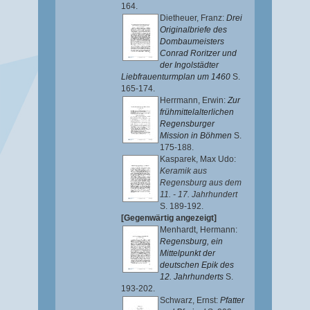
164.
Dietheuer, Franz
:
Drei
Originalbriefe des
Dombaumeisters
Conrad Roritzer und
der Ingolstädter
Liebfrauenturmplan um 1460
S.
165-174.
Herrmann, Erwin
:
Zur
frühmittelalterlichen
Regensburger
Mission in Böhmen
S.
175-188.
Kasparek, Max Udo
:
Keramik aus
Regensburg aus dem
11. - 17. Jahrhundert
S. 189-192.
[Gegenwärtig angezeigt]
Menhardt, Hermann
:
Regensburg, ein
Mittelpunkt der
deutschen Epik des
12. Jahrhunderts
S.
193-202.
Schwarz, Ernst
:
Pfatter