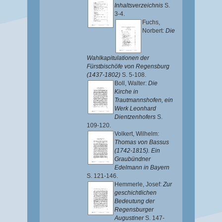
Inhaltsverzeichnis
S.
3-4.
Fuchs,
Norbert
:
Die
Wahlkapitulationen der
Fürstbischöfe von Regensburg
(1437-1802)
S. 5-108.
Boll, Walter
:
Die
Kirche in
Trautmannshofen, ein
Werk Leonhard
Dientzenhofers
S.
109-120.
Volkert, Wilhelm
:
Thomas von Bassus
(1742-1815). Ein
Graubündner
Edelmann in Bayern
S. 121-146.
Hemmerle, Josef
:
Zur
geschichtlichen
Bedeutung der
Regensburger
Augustiner
S. 147-