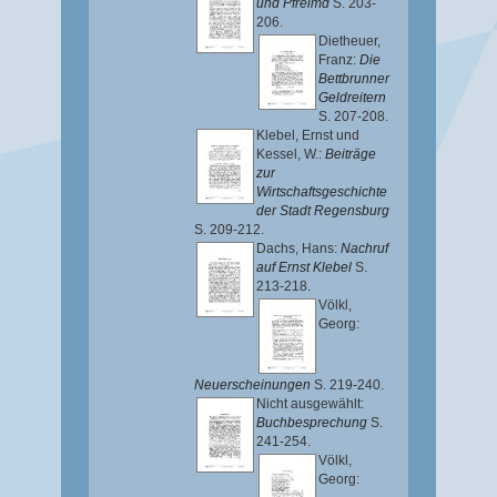
und Pfreimd
S. 203-
206.
Dietheuer,
Franz
:
Die
Bettbrunner
Geldreitern
S. 207-208.
Klebel, Ernst
und
Kessel, W.
:
Beiträge
zur
Wirtschaftsgeschichte
der Stadt Regensburg
S. 209-212.
Dachs, Hans
:
Nachruf
auf Ernst Klebel
S.
213-218.
Völkl,
Georg
:
Neuerscheinungen
S. 219-240.
Nicht ausgewählt:
Buchbesprechung
S.
241-254.
Völkl,
Georg
: