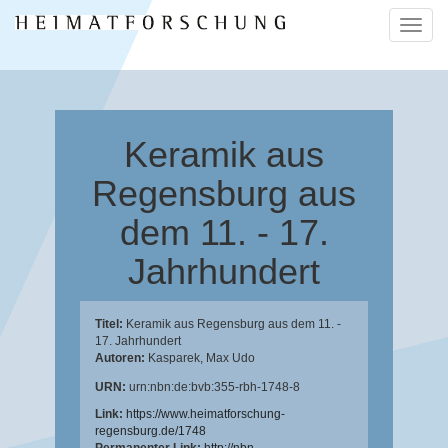
Naviga
ein-/a
Keramik aus
Regensburg aus
dem 11. - 17.
Jahrhundert
Titel:
Keramik aus Regensburg aus dem 11. -
17. Jahrhundert
Autoren:
Kasparek, Max Udo
URN:
urn:nbn:de:bvb:355-rbh-1748-8
Link:
https://www.heimatforschung-
regensburg.de/1748