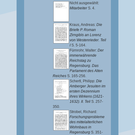
Nicht ausgewählt:
Mitarbeiter
S. 4.
Kraus, Andreas
:
Die
Briefe P. Roman
Zirngibls an Lorenz
von Westenrieder. Teil
I
S. 5-164.
Fürnrohr, Walter
:
Der
immerwährende
Reichstag zu
Regensburg. Das
Parlament des Alten
Reiches
S. 165-256.
Schertl, Philipp
:
Die
Amberger Jesuiten im
ersten Dezennium
ihres Wirkens (1621-
1632). II. Teil
S. 257-
350.
Strobel, Richard
:
Forschungsprobleme
des mittelalterlichen
Wohnbaus in
Regensburg
S. 351-