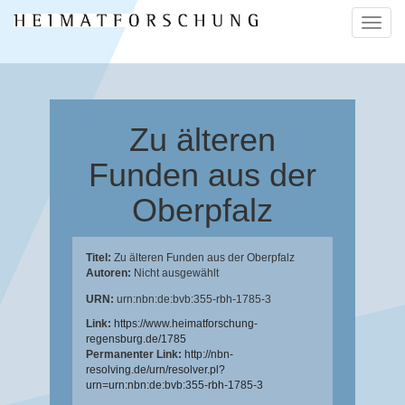
Naviga
ein-/a
Zu älteren
Funden aus der
Oberpfalz
Titel:
Zu älteren Funden aus der Oberpfalz
Autoren:
Nicht ausgewählt
URN:
urn:nbn:de:bvb:355-rbh-1785-3
Link:
https://www.heimatforschung-
regensburg.de/1785
Permanenter Link:
http://nbn-
resolving.de/urn/resolver.pl?
urn=urn:nbn:de:bvb:355-rbh-1785-3