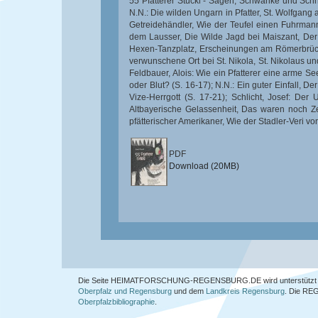
55 Pfatterer Stückl - Sagen, Schwänke und Sch
N.N.: Die wilden Ungarn in Pfatter, St. Wolfgang
Getreidehändler, Wie der Teufel einen Fuhrmann
dem Lausser, Die Wilde Jagd bei Maiszant, Der
Hexen-Tanzplatz, Erscheinungen am Römerbrückl
verwunschene Ort bei St. Nikola, St. Nikolaus un
Feldbauer, Alois: Wie ein Pfatterer eine arme Se
oder Blut? (S. 16-17); N.N.: Ein guter Einfall, 
Vize-Herrgott (S. 17-21); Schlicht, Josef: Der
Altbayerische Gelassenheit, Das waren noch Zei
pfätterischer Amerikaner, Wie der Stadler-Veri v
PDF
Download (20MB)
Die Seite HEIMATFORSCHUNG-REGENSBURG.DE wird unterstützt 
Oberpfalz und Regensburg
und dem
Landkreis Regensburg
. Die
REG
Oberpfalzbibliographie
.