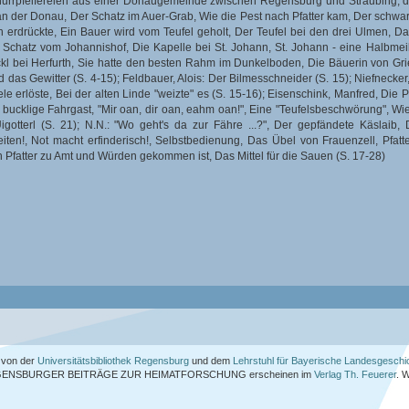
nurrpfeifereien aus einer Donaugemeinde zwischen Regensburg und Straubing; dar
 an der Donau, Der Schatz im Auer-Grab, Wie die Pest nach Pfatter kam, Der schwa
 erdrückte, Ein Bauer wird vom Teufel geholt, Der Teufel bei den drei Ulmen, Das
 Schatz vom Johannishof, Die Kapelle bei St. Johann, St. Johann - eine Halbmei
 bei Herfurth, Sie hatte den besten Rahm im Dunkelboden, Die Bäuerin von Grie
d das Gewitter (S. 4-15); Feldbauer, Alois: Der Bilmesschneider (S. 15); Niefnecker
ele erlöste, Bei der alten Linde "weizte" es (S. 15-16); Eisenschink, Manfred, Di
Der bucklige Fahrgast, "Mir oan, dir oan, eahm oan!", Eine "Teufelsbeschwörung", Wi
 Uigotterl (S. 21); N.N.: "Wo geht's da zur Fähre ...?", Der gepfändete Käslai
ten!, Not macht erfinderisch!, Selbstbedienung, Das Übel von Frauenzell, Pfat
on Pfatter zu Amt und Würden gekommen ist, Das Mittel für die Sauen (S. 17-28)
von der
Universitätsbibliothek Regensburg
und dem
Lehrstuhl für Bayerische Landesgeschi
ENSBURGER BEITRÄGE ZUR HEIMATFORSCHUNG
erscheinen im
Verlag Th. Feuerer
. 