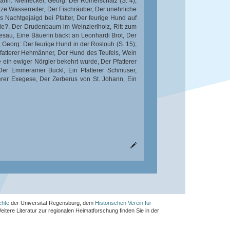
in: Niefnecker, Georg: Der Römerschatz (S. 4);
rze Wasserreiter, Der Fischräuber, Der unehrliche
 Nachtgejaigd bei Pfatter, Der feurige Hund auf
le?, Der Drudenbaum im Weinzierlholz, Ritt zum
sau, Eine Bäuerin bäckt an Leonhardi Brot, Der
, Georg: Der feurige Hund in der Roslouh (S. 15);
e Pfatterer Hehmänner, Der Hund des Teufels, Wein
e ein ewiger Nörgler bekehrt wurde, Der Pfatterer
b, Der Emmeramer Buckl, Ein Pfatterer Schmuser,
terer Exegese, Der Zerberus von St. Johann, Ein
chte
der Universität Regensburg, dem
Historischen Verein für
Weitere Literatur zur regionalen Heimatforschung finden Sie in der