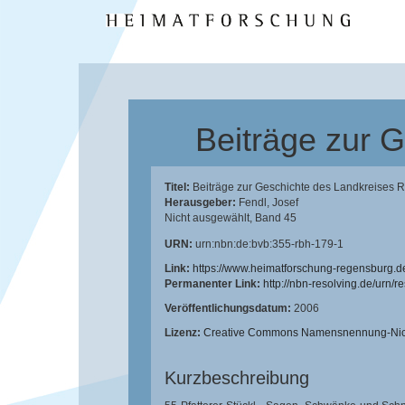
Beiträge zur 
Titel:
Beiträge zur Geschichte des Landkreises 
Herausgeber:
Fendl, Josef
Nicht ausgewählt, Band 45
URN:
urn:nbn:de:bvb:355-rbh-179-1
Link:
https://www.heimatforschung-regensburg.d
Permanenter Link:
http://nbn-resolving.de/urn/
Veröffentlichungsdatum:
2006
Lizenz:
Creative Commons Namensnennung-Nicht
Kurzbeschreibung