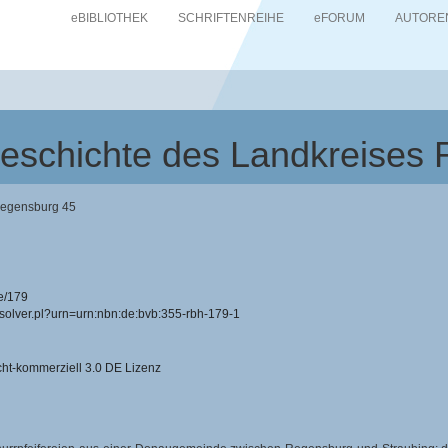
eBIBLIOTHEK
SCHRIFTENREIHE
eFORUM
AUTORE
Geschichte des Landkreises
Regensburg 45
e/179
resolver.pl?urn=urn:nbn:de:bvb:355-rbh-179-1
-kommerziell 3.0 DE Lizenz