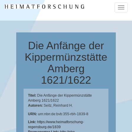
Naviga
ein-/a
Die Anfänge der
Kippermünzstätte
Amberg
1621/1622
Titel:
Die Anfänge der Kippermünzstätte
Amberg 1621/1622
Autoren:
Seitz, Reinhard H.
URN:
urn:nbn:de:bvb:355-rbh-1839-8
Link:
https://www.heimatforschung-
regensburg.de/1839