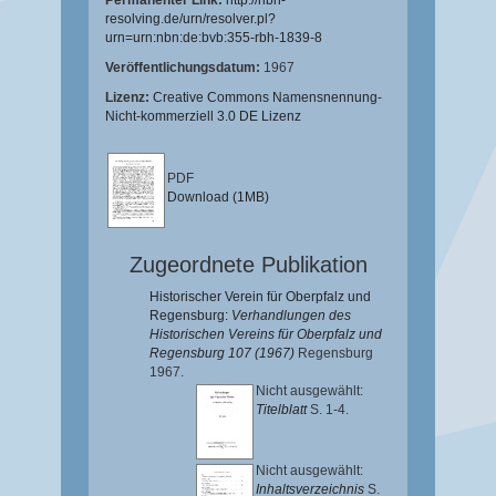
Permanenter Link:
http://nbn-
resolving.de/urn/resolver.pl?
urn=urn:nbn:de:bvb:355-rbh-1839-8
Veröffentlichungsdatum:
1967
Lizenz:
Creative Commons Namensnennung-
Nicht-kommerziell 3.0 DE Lizenz
PDF
Download (1MB)
Zugeordnete Publikation
Historischer Verein für Oberpfalz und
Regensburg:
Verhandlungen des
Historischen Vereins für Oberpfalz und
Regensburg 107 (1967)
Regensburg
1967.
Nicht ausgewählt:
Titelblatt
S. 1-4.
Nicht ausgewählt:
Inhaltsverzeichnis
S.