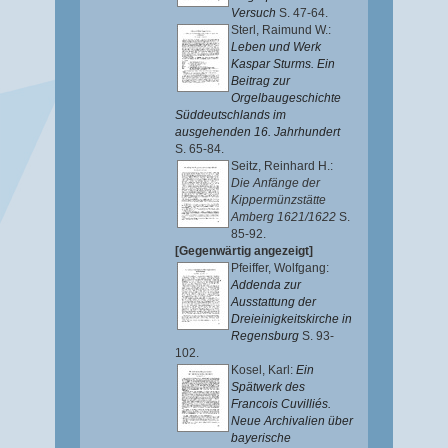
Versuch
S. 47-64.
Sterl, Raimund W.
:
Leben und Werk
Kaspar Sturms. Ein
Beitrag zur
Orgelbaugeschichte
Süddeutschlands im
ausgehenden 16. Jahrhundert
S. 65-84.
Seitz, Reinhard H.
:
Die Anfänge der
Kippermünzstätte
Amberg 1621/1622
S.
85-92.
[Gegenwärtig angezeigt]
Pfeiffer, Wolfgang
:
Addenda zur
Ausstattung der
Dreieinigkeitskirche in
Regensburg
S. 93-
102.
Kosel, Karl
:
Ein
Spätwerk des
Francois Cuvilliés.
Neue Archivalien über
bayerische