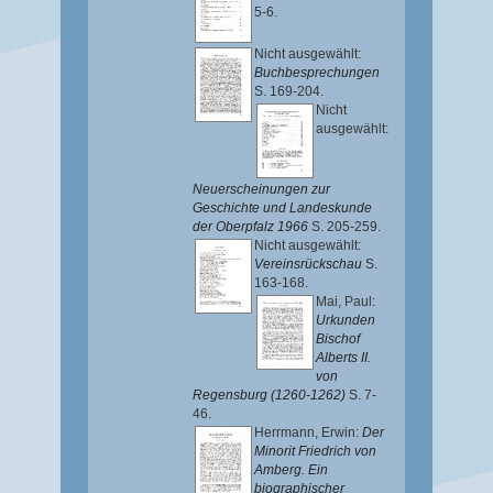
5-6.
Nicht ausgewählt:
Buchbesprechungen
S. 169-204.
Nicht
ausgewählt:
Neuerscheinungen zur
Geschichte und Landeskunde
der Oberpfalz 1966
S. 205-259.
Nicht ausgewählt:
Vereinsrückschau
S.
163-168.
Mai, Paul
:
Urkunden
Bischof
Alberts II.
von
Regensburg (1260-1262)
S. 7-
46.
Herrmann, Erwin
:
Der
Minorit Friedrich von
Amberg. Ein
biographischer