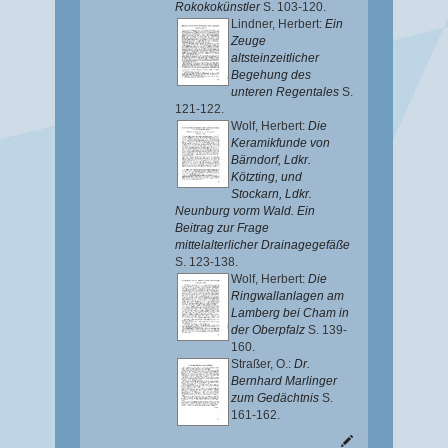
Rokokokünstler
S. 103-120.
Lindner, Herbert
:
Ein
Zeuge
altsteinzeitlicher
Begehung des
unteren Regentales
S.
121-122.
Wolf, Herbert
:
Die
Keramikfunde von
Bärndorf, Ldkr.
Kötzting, und
Stockarn, Ldkr.
Neunburg vorm Wald. Ein
Beitrag zur Frage
mittelalterlicher Drainagegefäße
S. 123-138.
Wolf, Herbert
:
Die
Ringwallanlagen am
Lamberg bei Cham in
der Oberpfalz
S. 139-
160.
Straßer, O.
:
Dr.
Bernhard Marlinger
zum Gedächtnis
S.
161-162.