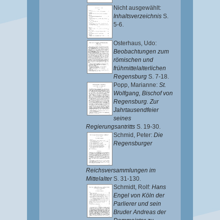
Nicht ausgewählt:
Inhaltsverzeichnis
S.
5-6.
Osterhaus, Udo
:
Beobachtungen zum
römischen und
frühmittelalterlichen
Regensburg
S. 7-18.
Popp, Marianne
:
St.
Wolfgang, Bischof von
Regensburg. Zur
Jahrtausendfeier
seines
Regierungsantritts
S. 19-30.
Schmid, Peter
:
Die
Regensburger
Reichsversammlungen im
Mittelalter
S. 31-130.
Schmidt, Rolf
:
Hans
Engel von Köln der
Parlierer und sein
Bruder Andreas der