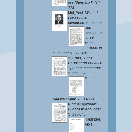
der Oberpfalz
S. 311-
324.
Mai, Paul
:
Michael
Laßleben in
memoriam
S. 17-326.
Batzl,
Heribert
:
P.
Dr. Dr.
Martin
Fitzthum in
memoriam
S. 327-328.
Spitzner, Alfred
:
Hauptlehrer Friedrich
Spörer in memoriam
S. 329-332.
Mai, Paul
:
Vereinschronik
S. 333-334.
Nicht ausgewählt:
Buchbesprechungen
S. 335-346.
Riesinger,
Alois
: