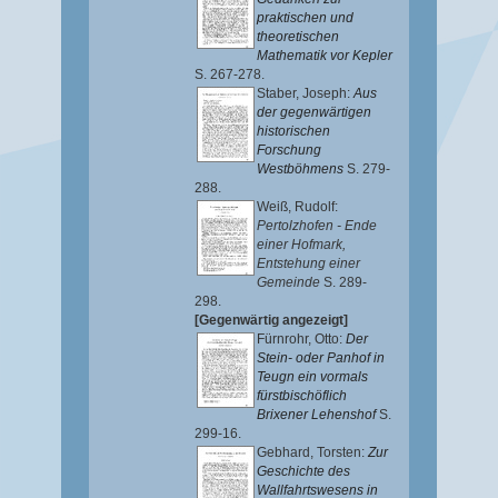
praktischen und
theoretischen
Mathematik vor Kepler
S. 267-278.
Staber, Joseph
:
Aus
der gegenwärtigen
historischen
Forschung
Westböhmens
S. 279-
288.
Weiß, Rudolf
:
Pertolzhofen - Ende
einer Hofmark,
Entstehung einer
Gemeinde
S. 289-
298.
[Gegenwärtig angezeigt]
Fürnrohr, Otto
:
Der
Stein- oder Panhof in
Teugn ein vormals
fürstbischöflich
Brixener Lehenshof
S.
299-16.
Gebhard, Torsten
:
Zur
Geschichte des
Wallfahrtswesens in