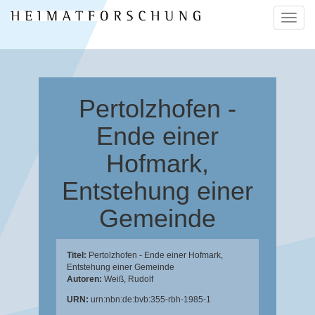
Naviga
ein-/a
Pertolzhofen -
Ende einer
Hofmark,
Entstehung einer
Gemeinde
Titel:
Pertolzhofen - Ende einer Hofmark,
Entstehung einer Gemeinde
Autoren:
Weiß, Rudolf
URN:
urn:nbn:de:bvb:355-rbh-1985-1