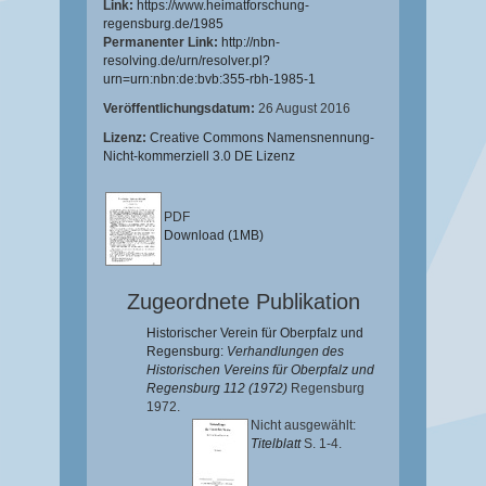
Link:
https://www.heimatforschung-
regensburg.de/1985
Permanenter Link:
http://nbn-
resolving.de/urn/resolver.pl?
urn=urn:nbn:de:bvb:355-rbh-1985-1
Veröffentlichungsdatum:
26 August 2016
Lizenz:
Creative Commons Namensnennung-
Nicht-kommerziell 3.0 DE Lizenz
PDF
Download (1MB)
Zugeordnete Publikation
Historischer Verein für Oberpfalz und
Regensburg:
Verhandlungen des
Historischen Vereins für Oberpfalz und
Regensburg 112 (1972)
Regensburg
1972.
Nicht ausgewählt:
Titelblatt
S. 1-4.