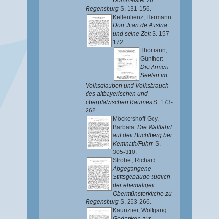
Dommeister zu
Regensburg
S. 131-156.
Kellenbenz, Hermann
:
Don Juan de Austria
und seine Zeit
S. 157-
172.
Thomann,
Günther
:
Die Armen
Seelen im
Volksglauben und Volksbrauch
des altbayerischen und
oberpfälzischen Raumes
S. 173-
262.
Möckershoff-Goy,
Barbara
:
Die Wallfahrt
auf den Büchlberg bei
Kemnath/Fuhrn
S.
305-310.
Strobel, Richard
:
Abgegangene
Stiftsgebäude südlich
der ehemaligen
Obermünsterkirche zu
Regensburg
S. 263-266.
Kaunzner, Wolfgang
:
Gedanken zur