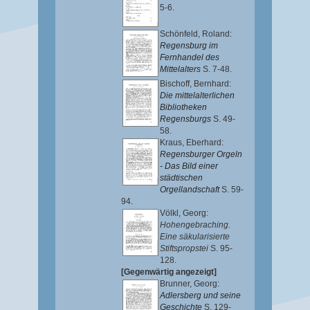
5-6.
Schönfeld, Roland
:
Regensburg im
Fernhandel des
Mittelalters
S. 7-48.
Bischoff, Bernhard
:
Die mittelalterlichen
Bibliotheken
Regensburgs
S. 49-
58.
Kraus, Eberhard
:
Regensburger Orgeln
- Das Bild einer
städtischen
Orgellandschaft
S. 59-
94.
Völkl, Georg
:
Hohengebraching.
Eine säkularisierte
Stiftspropstei
S. 95-
128.
[Gegenwärtig angezeigt]
Brunner, Georg
:
Adlersberg und seine
Geschichte
S. 129-