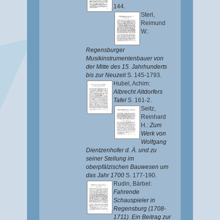
144.
Sterl,
Reimund
W.
:
Regensburger
Musikinstrumentenbauer von
der Mitte des 15. Jahrhunderts
bis zur Neuzeit
S. 145-1793.
Hubel, Achim
:
Albrecht Altdorfers
Tafel
S. 161-2.
Seitz,
Reinhard
H.
:
Zum
Werk von
Wolfgang
Dientzenhofer d. Ä. und zu
seiner Stellung im
oberpfälzischen Bauwesen um
das Jahr 1700
S. 177-190.
Rudin, Bärbel
:
Fahrende
Schauspieler in
Regensburg (1708-
1711). Ein Beitrag zur