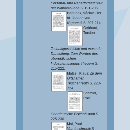
Personal- und Repertoirestruktur
der Wanderbühne
S. 191-206.
Bartunek, Václav
:
Der
hl. Johann von
Nepomuk
S. 207-214.
Gebhard,
Torsten
:
Technikgeschichte und museale
Darstellung. Zum Werden des
oberpfälzischen
Industriemuseums Theuern
S.
215-222.
Matzel, Klaus
:
Zu dem
Ortsnamen
Tirschenreuth
S. 223-
224.
Schmidt,
Rolf
:
Oberdeutsche Bischofsstadt
S.
225-230.
Mai, Paul
:
Vereinschronik
S.