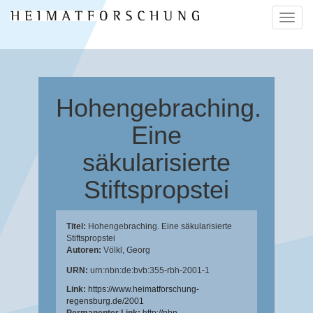
Naviga
ein-/a
Hohengebraching.
Eine
säkularisierte
Stiftspropstei
Titel:
Hohengebraching. Eine säkularisierte
Stiftspropstei
Autoren:
Völkl, Georg
URN:
urn:nbn:de:bvb:355-rbh-2001-1
Link:
https://www.heimatforschung-
regensburg.de/2001