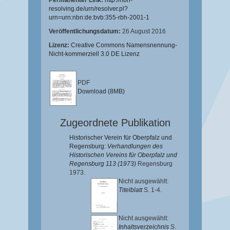
Permanenter Link:
http://nbn-
resolving.de/urn/resolver.pl?
urn=urn:nbn:de:bvb:355-rbh-2001-1
Veröffentlichungsdatum:
26 August 2016
Lizenz:
Creative Commons Namensnennung-
Nicht-kommerziell 3.0 DE Lizenz
PDF
Download (8MB)
Zugeordnete Publikation
Historischer Verein für Oberpfalz und
Regensburg:
Verhandlungen des
Historischen Vereins für Oberpfalz und
Regensburg 113 (1973)
Regensburg
1973.
Nicht ausgewählt:
Titelblatt
S. 1-4.
Nicht ausgewählt:
Inhaltsverzeichnis
S.