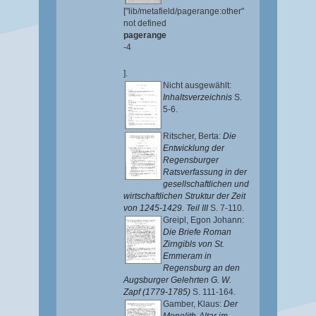
["lib/metafield/pagerange:other"
not defined
pagerange
-4
].
Nicht ausgewählt:
Inhaltsverzeichnis
S.
5-6.
Ritscher, Berta
:
Die
Entwicklung der
Regensburger
Ratsverfassung in der
gesellschaftlichen und
wirtschaftlichen Struktur der Zeit
von 1245-1429. Teil III
S. 7-110.
Greipl, Egon Johann
:
Die Briefe Roman
Zirngibls von St.
Emmeram in
Regensburg an den
Augsburger Gelehrten G. W.
Zapf (1779-1785)
S. 111-164.
Gamber, Klaus
:
Der