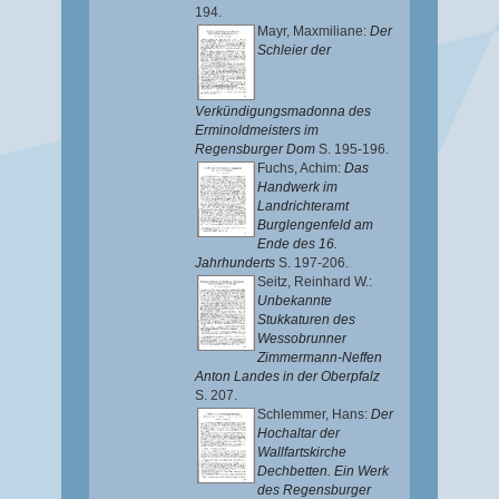
194.
Mayr, Maxmiliane
:
Der
Schleier der
Verkündigungsmadonna des
Erminoldmeisters im
Regensburger Dom
S. 195-196.
Fuchs, Achim
:
Das
Handwerk im
Landrichteramt
Burglengenfeld am
Ende des 16.
Jahrhunderts
S. 197-206.
Seitz, Reinhard W.
:
Unbekannte
Stukkaturen des
Wessobrunner
Zimmermann-Neffen
Anton Landes in der Oberpfalz
S. 207.
Schlemmer, Hans
:
Der
Hochaltar der
Wallfartskirche
Dechbetten. Ein Werk
des Regensburger