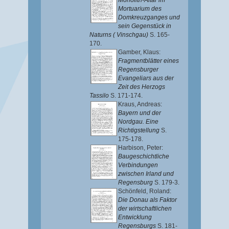
Monolith-Altar im
Mortuarium des
Domkreuzganges und
sein Gegenstück in
Naturns ( Vinschgau)
S. 165-
170.
Gamber, Klaus
:
Fragmentblätter eines
Regensburger
Evangeliars aus der
Zeit des Herzogs
Tassilo
S. 171-174.
Kraus, Andreas
:
Bayern und der
Nordgau. Eine
Richtigstellung
S.
175-178.
Harbison, Peter
:
Baugeschichtliche
Verbindungen
zwischen Irland und
Regensburg
S. 179-3.
Schönfeld, Roland
:
Die Donau als Faktor
der wirtschaftlichen
Entwicklung
Regensburgs
S. 181-