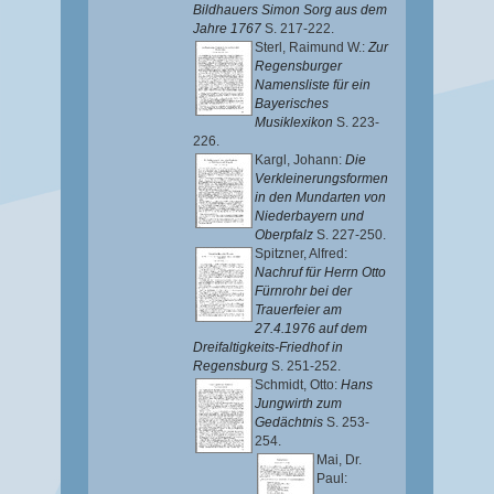
Bildhauers Simon Sorg aus dem
Jahre 1767
S. 217-222.
Sterl, Raimund W.
:
Zur
Regensburger
Namensliste für ein
Bayerisches
Musiklexikon
S. 223-
226.
Kargl, Johann
:
Die
Verkleinerungsformen
in den Mundarten von
Niederbayern und
Oberpfalz
S. 227-250.
Spitzner, Alfred
:
Nachruf für Herrn Otto
Fürnrohr bei der
Trauerfeier am
27.4.1976 auf dem
Dreifaltigkeits-Friedhof in
Regensburg
S. 251-252.
Schmidt, Otto
:
Hans
Jungwirth zum
Gedächtnis
S. 253-
254.
Mai, Dr.
Paul
: