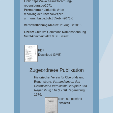
Link:
https://www.heimatforschung-
regensburg.de/2071
Permanenter Link:
http://nbn-
resolving.de/urn/resolver.pl?
urn=urn:nbn:de:bvb:355-rbh-2071-6
Veröffentlichungsdatum:
26 August 2016
Lizenz:
Creative Commons Namensnennung-
Nicht-kommerziell 3.0 DE Lizenz
PDF
Download (3MB)
Zugeordnete Publikation
Historischer Verein für Oberpfalz und
Regensburg:
Verhandlungen des
Historischen Vereins für Oberpfalz und
Regensburg 116 (1976)
Regensburg
1976.
Nicht ausgewählt:
Titelblatt