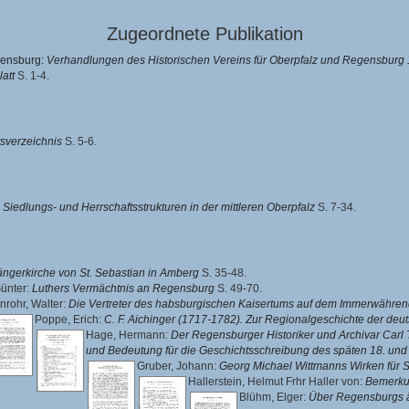
Zugeordnete Publikation
egensburg:
Verhandlungen des Historischen Vereins für Oberpfalz und Regensburg 
latt
S. 1-4.
tsverzeichnis
S. 5-6.
 Siedlungs- und Herrschaftsstrukturen in der mittleren Oberpfalz
S. 7-34.
ngerkirche von St. Sebastian in Amberg
S. 35-48.
Günter
:
Luthers Vermächtnis an Regensburg
S. 49-70.
nrohr, Walter
:
Die Vertreter des habsburgischen Kaisertums auf dem Immerwährende
Poppe, Erich
:
C. F. Aichinger (1717-1782). Zur Regionalgeschichte der de
Hage, Hermann
:
Der Regensburger Historiker und Archivar Car
und Bedeutung für die Geschichtsschreibung des späten 18. und 
Gruber, Johann
:
Georg Michael Wittmanns Wirken für 
Hallerstein, Helmut Frhr Haller von
:
Bemerku
Blühm, Elger
:
Über Regensburgs ä