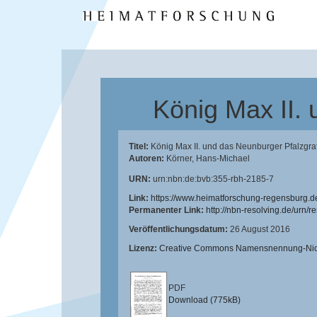
König Max II.
Titel:
König Max II. und das Neunburger Pfalzgra
Autoren:
Körner, Hans-Michael
URN:
urn:nbn:de:bvb:355-rbh-2185-7
Link:
https://www.heimatforschung-regensburg.d
Permanenter Link:
http://nbn-resolving.de/urn/
Veröffentlichungsdatum:
26 August 2016
Lizenz:
Creative Commons Namensnennung-Nicht
PDF
Download (775kB)