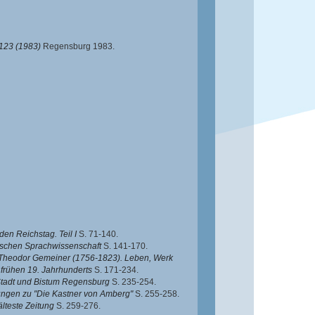
123 (1983)
Regensburg 1983.
n Reichstag. Teil I
S. 71-140.
utschen Sprachwissenschaft
S. 141-170.
l Theodor Gemeiner (1756-1823). Leben, Werk
frühen 19. Jahrhunderts
S. 171-234.
Stadt und Bistum Regensburg
S. 235-254.
ngen zu "Die Kastner von Amberg"
S. 255-258.
lteste Zeitung
S. 259-276.