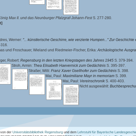
önig Max II. und das Neunburger Pfalzgraf-Johann-Fest
S. 277-280.
t]
dres, Werner
:
"... künstlerische Geschirre, wie verzierte Humpen..." Zur Geschicht
-316.
mas
und
Froschauer, Wieland
und
Riedmeier-Fischer, Erika
:
Archäologische Ausgra
ger, Robert
:
Regensburg in den letzten Kriegstagen des Jahres 1945
S. 379-394.
Stroh, Armin
:
Thea Elisabeth Haevernick zum Gedächtnis
S. 395-397.
Straßer, Willi
:
Franz Xaver Gsellhofer zum Gedächtnis
S. 398.
Mai, Paul
:
Maximiliane Mayr in memoriam
S. 399.
Mai, Paul
:
Vereinschronik
S. 400-403.
Nicht ausgewählt:
Buchbesprech
von der
Universitätsbibliothek Regensburg
und dem
Lehrstuhl für Bayerische Landesgeschi