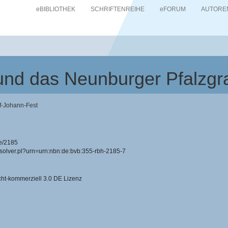
eBIBLIOTHEK
SCHRIFTENREIHE
eFORUM
AUTORE
 und das Neunburger Pfalzgr
f-Johann-Fest
e/2185
resolver.pl?urn=urn:nbn:de:bvb:355-rbh-2185-7
-kommerziell 3.0 DE Lizenz