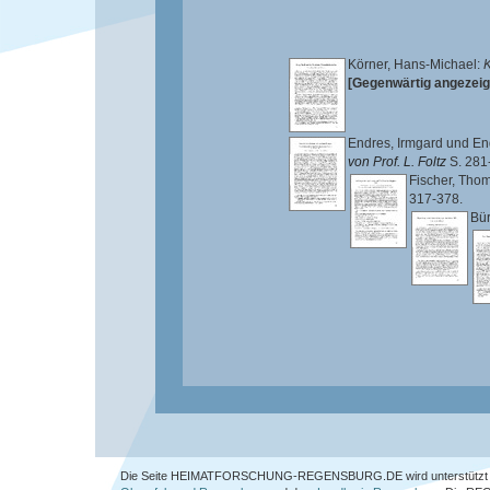
Körner, Hans-Michael
:
K
[Gegenwärtig angezeig
Endres, Irmgard
und
En
von Prof. L. Foltz
S. 281
Fischer, Tho
317-378.
Bür
Die Seite HEIMATFORSCHUNG-REGENSBURG.DE wird unterstützt 