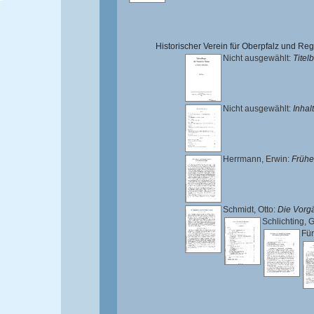
Historischer Verein für Oberpfalz und R
Nicht ausgewählt:
Titelb
Nicht ausgewählt:
Inhal
Herrmann, Erwin
:
Frühe
Schmidt, Otto
:
Die Vorgä
Schlichting, 
Für