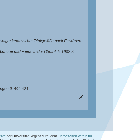
e einiger keramischer Trinkgefäße nach Entwürfen
bungen und Funde in der Oberpfalz 1982
S.
ungen
S. 404-424.
chte
der Universität Regensburg, dem
Historischen Verein für