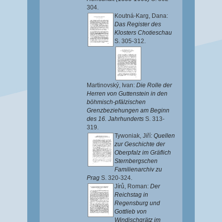
304.
Koutná-Karg, Dana
:
Das Register des
Klosters Chotieschau
S. 305-312.
Martinovský, Ivan
:
Die Rolle der
Herren von Guttenstein in den
böhmisch-pfälzischen
Grenzbeziehungen am Beginn
des 16. Jahrhunderts
S. 313-
319.
Tywoniak, Jiří
:
Quellen
zur Geschichte der
Oberpfalz im Gräflich
Sternbergschen
Familienarchiv zu
Prag
S. 320-324.
Jírů, Roman
:
Der
Reichstag in
Regensburg und
Gottlieb von
Windischgrätz im