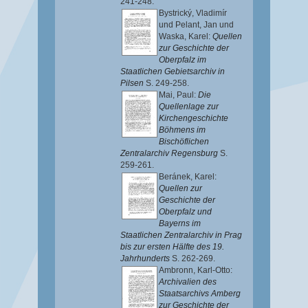
241-248.
Bystrický, Vladimír
und
Pelant, Jan
und
Waska, Karel
:
Quellen
zur Geschichte der
Oberpfalz im
Staatlichen Gebietsarchiv in
Pilsen
S. 249-258.
Mai, Paul
:
Die
Quellenlage zur
Kirchengeschichte
Böhmens im
Bischöflichen
Zentralarchiv Regensburg
S.
259-261.
Beránek, Karel
:
Quellen zur
Geschichte der
Oberpfalz und
Bayerns im
Staatlichen Zentralarchiv in Prag
bis zur ersten Hälfte des 19.
Jahrhunderts
S. 262-269.
Ambronn, Karl-Otto
:
Archivalien des
Staatsarchivs Amberg
zur Geschichte der