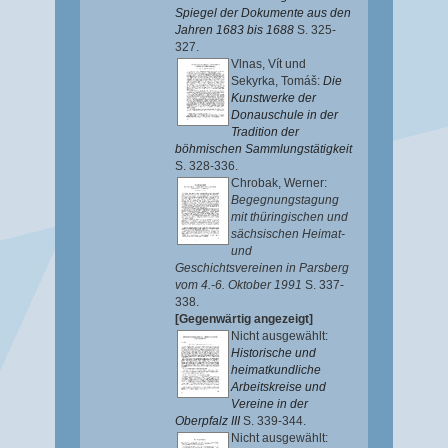
Spiegel der Dokumente aus den
Jahren 1683 bis 1688
S. 325-
327.
Vlnas, Vít
und
Sekyrka, Tomáš
:
Die
Kunstwerke der
Donauschule in der
Tradition der
böhmischen Sammlungstätigkeit
S. 328-336.
Chrobak, Werner
:
Begegnungstagung
mit thüringischen und
sächsischen Heimat-
und
Geschichtsvereinen in Parsberg
vom 4.-6. Oktober 1991
S. 337-
338.
[Gegenwärtig angezeigt]
Nicht ausgewählt:
Historische und
heimatkundliche
Arbeitskreise und
Vereine in der
Oberpfalz III
S. 339-344.
Nicht ausgewählt: