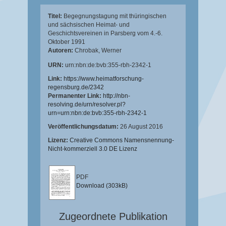
Titel:
Begegnungstagung mit thüringischen
und sächsischen Heimat- und
Geschichtsvereinen in Parsberg vom 4.-6.
Oktober 1991
Autoren:
Chrobak, Werner
URN:
urn:nbn:de:bvb:355-rbh-2342-1
Link:
https://www.heimatforschung-
regensburg.de/2342
Permanenter Link:
http://nbn-
resolving.de/urn/resolver.pl?
urn=urn:nbn:de:bvb:355-rbh-2342-1
Veröffentlichungsdatum:
26 August 2016
Lizenz:
Creative Commons Namensnennung-
Nicht-kommerziell 3.0 DE Lizenz
PDF
Download (303kB)
Zugeordnete Publikation