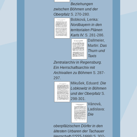
Beziehungen
zwischen Böhmen und der
Oberpfalz
S. 270-280.
Bobková, Lenka
:
Nordbayern in den
territorialen Plänen
Karls IV.
S. 281-286.
Dallmeier,
Martin
:
Das
Thurn und
Taxis
Zentralarchiv in Regensburg.
Ein Herrschaftsarchiv mit
Archivalien zu Böhmen
S. 287-
297.
Mikušek, Eduard
:
Die
Lobkowitz in Böhmen
und der Oberpfalz
S.
298-301.
Vánová,
Ladislava
:
Die
oberpfälzischen Dörfer in den
ältesten Urbaren der Tachauer
Herrschaft (1555-1666)
S. 302-