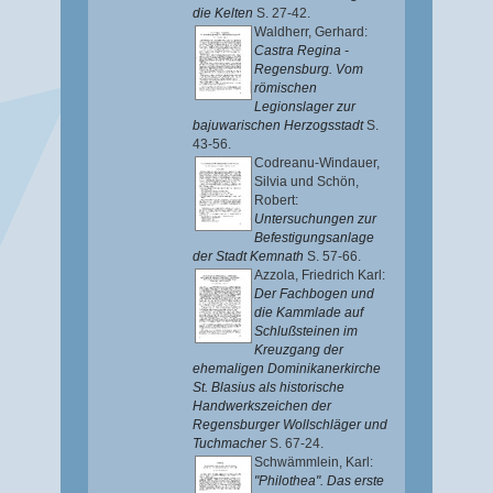
die Kelten
S. 27-42.
Waldherr, Gerhard
:
Castra Regina -
Regensburg. Vom
römischen
Legionslager zur
bajuwarischen Herzogsstadt
S.
43-56.
Codreanu-Windauer,
Silvia
und
Schön,
Robert
:
Untersuchungen zur
Befestigungsanlage
der Stadt Kemnath
S. 57-66.
Azzola, Friedrich Karl
:
Der Fachbogen und
die Kammlade auf
Schlußsteinen im
Kreuzgang der
ehemaligen Dominikanerkirche
St. Blasius als historische
Handwerkszeichen der
Regensburger Wollschläger und
Tuchmacher
S. 67-24.
Schwämmlein, Karl
:
"Philothea". Das erste