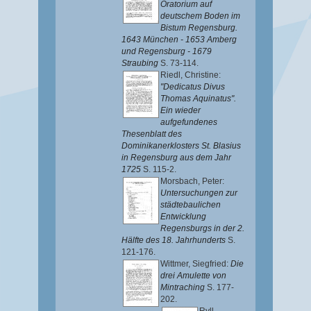
Oratorium auf
deutschem Boden im
Bistum Regensburg.
1643 München - 1653 Amberg
und Regensburg - 1679
Straubing
S. 73-114.
Riedl, Christine
:
"Dedicatus Divus
Thomas Aquinatus".
Ein wieder
aufgefundenes
Thesenblatt des
Dominikanerklosters St. Blasius
in Regensburg aus dem Jahr
1725
S. 115-2.
Morsbach, Peter
:
Untersuchungen zur
städtebaulichen
Entwicklung
Regensburgs in der 2.
Hälfte des 18. Jahrhunderts
S.
121-176.
Wittmer, Siegfried
:
Die
drei Amulette von
Mintraching
S. 177-
202.