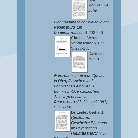
Ryll,
Monika
:
Die
frühe
Planungsphase der Walhalla bei
Regensburg. Ein
Deutungsversuch
S. 203-226.
Chrobak, Werner
:
Vereinschronik 1991
S. 227-238.
Dallmeier,
Martin
:
Grenzüberschreitende Quellen
in Oberpfälzischen und
Böhmischen Archiven. 1.
Böhmisch-Oberpfälzisches
Archivsymposium in
Regensburg (21.-23. Juni 1991)
S. 239-240.
Dr. Leidel, Gerhard
:
Quellen zur
Geschichte Böhmens
im Bayerischen
Hauptstaatsarchiv
S.