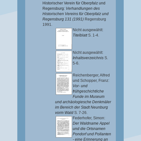
Historischer Verein für Oberpfalz und
Regensburg:
Verhandlungen des
Historischen Vereins für Oberpfalz und
Regensburg 131 (1991)
Regensburg
1991.
Nicht ausgewählt:
Titelblatt
S. 1-4.
Nicht ausgewählt:
Inhaltsverzeichnis
S.
5-6.
Reichenberger, Alfred
und
Schopper, Franz
:
Vor- und
frühgeschichtliche
Funde im Museum
und archäologiesche Denkmäler
im Bereich der Stadt Neunburg
vorm Wald
S. 7-26.
Federhofer, Simon
:
Der Waldname Appel
und die Ortsnamen
Pondorf und Pollanten
- eine Erinnerung an