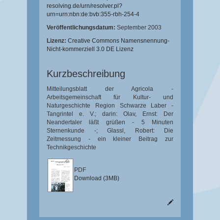
resolving.de/urn/resolver.pl?
urn=urn:nbn:de:bvb:355-rbh-254-4
Veröffentlichungsdatum:
September 2003
Lizenz:
Creative Commons Namensnennung-
Nicht-kommerziell 3.0 DE Lizenz
Kurzbeschreibung
Mitteilungsblatt der Agricola -
Arbeitsgemeinschaft für Kultur- und
Naturgeschichte Region Schwarze Laber -
Tangrintel e. V.; darin: Olav, Ernst: Der
Neandertaler läßt grüßen - 5 Minuten
Sternenkunde -; Glassl, Robert: Die
Zeitmessung - ein kleiner Beitrag zur
Technikgeschichte
PDF
Download (3MB)