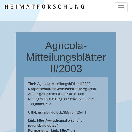
Naviga
ein-/a
Agricola-
Mitteilungsblätter
II/2003
Titel:
Agricola-Mitteilungsblätter II/2003
Körperschaften/Gesellschaften:
Agricola -
Arbeitsgemeinschaft für Kultur- und
Naturgeschichte Region Schwarze Laber -
Tangrintel e. V.
URN:
urn:nbn:de:bvb:355-rbh-254-4
Link:
https://www.heimatforschung-
regensburg.de/254
Permanenter Link:
http://nbn-