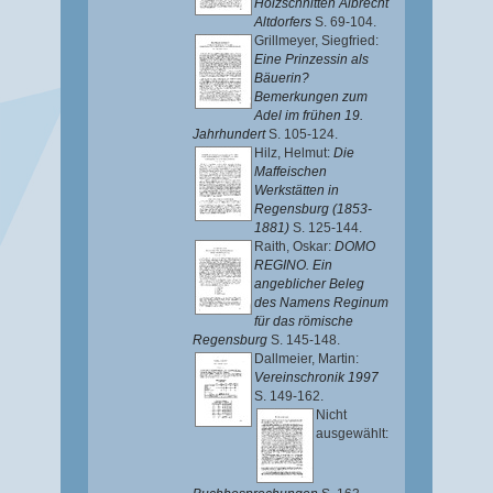
Holzschnitten Albrecht
Altdorfers
S. 69-104.
Grillmeyer, Siegfried
:
Eine Prinzessin als
Bäuerin?
Bemerkungen zum
Adel im frühen 19.
Jahrhundert
S. 105-124.
Hilz, Helmut
:
Die
Maffeischen
Werkstätten in
Regensburg (1853-
1881)
S. 125-144.
Raith, Oskar
:
DOMO
REGINO. Ein
angeblicher Beleg
des Namens Reginum
für das römische
Regensburg
S. 145-148.
Dallmeier, Martin
:
Vereinschronik 1997
S. 149-162.
Nicht
ausgewählt: