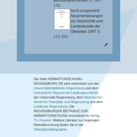
Buchbesprechungen
S. 163-
170.
Nicht ausgewählt:
Neuerscheinungen
zur Geschichte und
Landeskunde der
Oberpfalz 1997
S.
171-353.
Die Seite HEIMATFORSCHUNG-
REGENSBURG.DE wird unterstützt von der
Universitätsbibliothek Regensburg
und dem
Lehrstuhl für Bayerische Landesgeschichte
der Universität Regensburg, dem
Historischen
Verein für Oberpfalz und Regensburg
und dem
Landkreis Regensburg
. Die
REGENSBURGER BEITRÄGE ZUR
HEIMATFORSCHUNG
erscheinen im
Verlag
Th. Feuerer
. Weitere Literatur zur regionalen
Heimatforschung finden Sie in der
Oberpfalzbibliographie
.