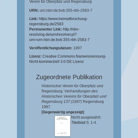
Verein für Oberpfalz und Regensburg
URN:
urn:nbn:de:bvb:355-rbh-2583-7
Link:
https://www.heimatforschung-
regensburg.de/2583
Permanenter Link:
http://nbn-
resolving.de/urn/resolver.pl?
urn=urn:nbn:de:bvb:355-rbh-2583-7
Veröffentlichungsdatum:
1997
Lizenz:
Creative Commons Namensnennung-
Nicht-kommerziell 3.0 DE Lizenz
Zugeordnete Publikation
Historischer Verein für Oberpfalz und
Regensburg:
Verhandlungen des
Historischen Vereins für Oberpfalz und
Regensburg 137 (1997)
Regensburg
1997.
[Gegenwärtig angezeigt]
Nicht ausgewählt:
Titelblatt
S. 1-4.