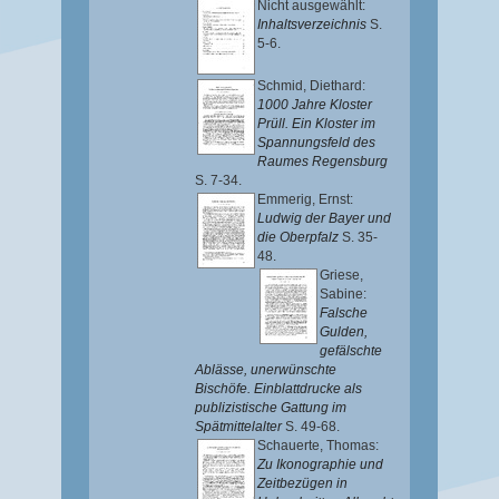
Nicht ausgewählt:
Inhaltsverzeichnis
S.
5-6.
Schmid, Diethard
:
1000 Jahre Kloster
Prüll. Ein Kloster im
Spannungsfeld des
Raumes Regensburg
S. 7-34.
Emmerig, Ernst
:
Ludwig der Bayer und
die Oberpfalz
S. 35-
48.
Griese,
Sabine
:
Falsche
Gulden,
gefälschte
Ablässe, unerwünschte
Bischöfe. Einblattdrucke als
publizistische Gattung im
Spätmittelalter
S. 49-68.
Schauerte, Thomas
:
Zu Ikonographie und
Zeitbezügen in