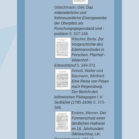
Götschmann, Dirk
:
Das
mittelalterliche und
frühneuzeitliche Eisengewerbe
der Oberpfalz als
Forschungsgegenstand und -
problem
S. 327-348.
Ritscher, Berta
:
Zur
Vorgeschichte des
Edelmannshofes in
Perschen. Pfarrhof -
Widenhof -
Erbrechtshof
S. 349-372.
Annuß, Walter
und
Baumann, Winfried
:
Eine Reise von Pilsen
nach Regensburg.
Der Bericht des
böhmischen Pädagogen I. V.
Sedláček (1785-1836)
S. 373-
386.
Endres, Werner
:
Der
Formenschatz einer
ländlichen Hafnerei
im 18. Jahrhundert
(Mintraching, Lkr.