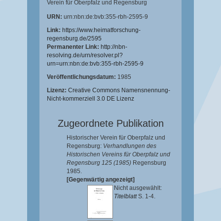
Verein für Oberpfalz und Regensburg
URN:
urn:nbn:de:bvb:355-rbh-2595-9
Link:
https://www.heimatforschung-
regensburg.de/2595
Permanenter Link:
http://nbn-
resolving.de/urn/resolver.pl?
urn=urn:nbn:de:bvb:355-rbh-2595-9
Veröffentlichungsdatum:
1985
Lizenz:
Creative Commons Namensnennung-
Nicht-kommerziell 3.0 DE Lizenz
Zugeordnete Publikation
Historischer Verein für Oberpfalz und
Regensburg:
Verhandlungen des
Historischen Vereins für Oberpfalz und
Regensburg 125 (1985)
Regensburg
1985.
[Gegenwärtig angezeigt]
Nicht ausgewählt:
Titelblatt
S. 1-4.