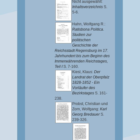
Nicht ausgewählt:
Inhaltsverzeichnis
S.
5-6.
Hahn, Wolfgang R.
:
Ratisbona Politica.
Studien zur
politischen
Geschichte der
Reichsstadt Regensburg im 17.
Jahrhundert bis zum Beginn des
Immerwährenden Reichstages,
Teil I
S. 7-160.
Kiesl, Klaus
:
Der
Landrat der Oberpfalz
1828-1852 - Ein
Vorläufer des
Bezirkstages
S. 161-
238.
Probst, Christian
und
Zorn, Wolfgang
:
Karl
Georg Bredauer
S.
239-326.