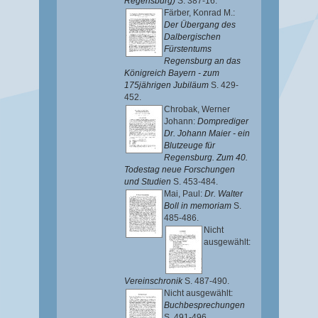
Regensburg)
S. 387-16.
Färber, Konrad M.
:
Der Übergang des
Dalbergischen
Fürstentums
Regensburg an das
Königreich Bayern - zum
175jährigen Jubiläum
S. 429-
452.
Chrobak, Werner
Johann
:
Domprediger
Dr. Johann Maier - ein
Blutzeuge für
Regensburg. Zum 40.
Todestag neue Forschungen
und Studien
S. 453-484.
Mai, Paul
:
Dr. Walter
Boll in memoriam
S.
485-486.
Nicht
ausgewählt:
Vereinschronik
S. 487-490.
Nicht ausgewählt:
Buchbesprechungen
S. 491-496.