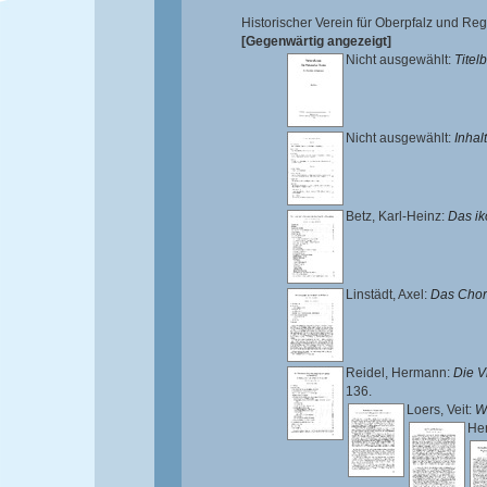
Historischer Verein für Oberpfalz und R
[Gegenwärtig angezeigt]
Nicht ausgewählt:
Titelb
Nicht ausgewählt:
Inhal
Betz, Karl-Heinz
:
Das ik
Linstädt, Axel
:
Das Chorg
Reidel, Hermann
:
Die V
136.
Loers, Veit
:
W
He