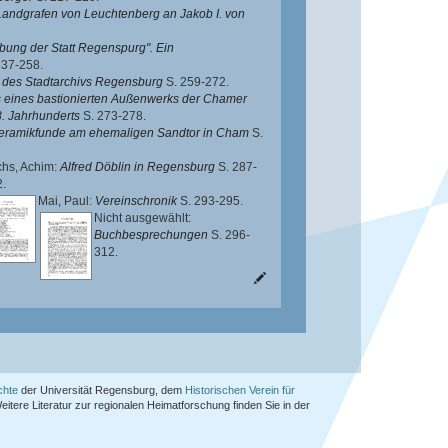
 Landgrafen von Leuchtenberg an Jakob I. von
bung der Statt Regenspurg". Ein
237-258.
 des Stadtarchivs Regensburg
S. 259-272.
 eines bastionierten Außenwerks der Chamer
8. Jahrhunderts
S. 273-278.
eramikfunde am ehemaligen Sandtor in Cham
S.
hs, Achim
:
Alfred Döblin in Regensburg
S. 287-
.
Mai, Paul
:
Vereinschronik
S. 293-295.
Nicht ausgewählt:
Buchbesprechungen
S. 296-
312.
chte
der Universität Regensburg, dem
Historischen Verein für
Weitere Literatur zur regionalen Heimatforschung finden Sie in der