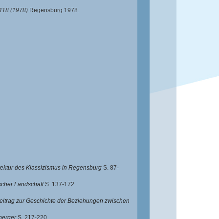
118 (1978)
Regensburg 1978.
tektur des Klassizismus in Regensburg
S. 87-
scher Landschaft
S. 137-172.
eitrag zur Geschichte der Beziehungen zwischen
berger
S. 217-220.