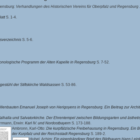
egensburg:
Verhandlungen des Historischen Vereins für Oberpfalz und Regensburg 
latt
S. 1-4.
tsverzeichnis
S. 5-6.
onologische Programm der Alten Kapelle in Regensburg
S. 7-52.
estühl der Stiftskirche Waldsassen
S. 53-86.
illenbauten Emanuel Joseph von Herigoyens in Regensburg. Ein Beitrag zur Archi
alhalla und Salvatorkirche. Der Ehrentempel zwischen Bildungsgarten und ästheti
rrmann, Erwin
:
Karl IV. und Nordostbayern
S. 173-188.
Ambronn, Karl-Otto
:
Die kurpfälzische Freibehausung in Regensburg. Ein B
der Kurpfalz und der Reichsstadt Regensburg
S. 189-2.
Hubel, Achim
:
Ein eigenhändiger Brief des Bildhauers Hans Lein