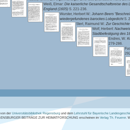
Weiß, Elmar
:
Die kaiserliche Gesandtschaftsreise des
England (1605)
S. 221-236.
Wurster, Herbert W.
:
Johann Beers "Beschrei
wiedergefundenes barockes Lobgedicht
S. 
Sterl, Raimund W.
:
Zur Geschichte
Wolf, Herbert
:
Nachweis
Stadtbefestigung des 1
Endres, W.
:
K
279-286.
Fuc
292
von der
Universitätsbibliothek Regensburg
und dem
Lehrstuhl für Bayerische Landesgeschi
ENSBURGER BEITRÄGE ZUR HEIMATFORSCHUNG
erscheinen im
Verlag Th. Feuerer
. 