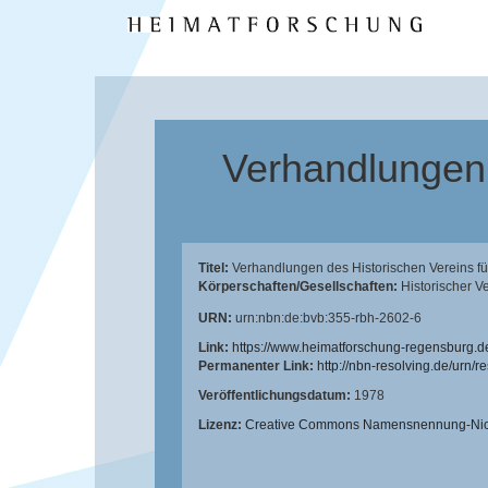
Verhandlungen 
Titel:
Verhandlungen des Historischen Vereins f
Körperschaften/Gesellschaften:
Historischer V
URN:
urn:nbn:de:bvb:355-rbh-2602-6
Link:
https://www.heimatforschung-regensburg.d
Permanenter Link:
http://nbn-resolving.de/urn/
Veröffentlichungsdatum:
1978
Lizenz:
Creative Commons Namensnennung-Nicht