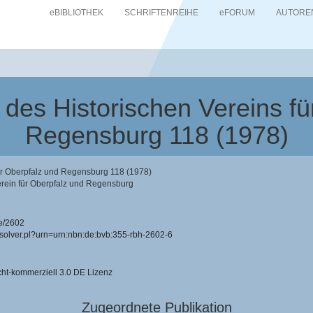
eBIBLIOTHEK
SCHRIFTENREIHE
eFORUM
AUTORE
des Historischen Vereins fü
Regensburg 118 (1978)
ür Oberpfalz und Regensburg 118 (1978)
erein für Oberpfalz und Regensburg
e/2602
resolver.pl?urn=urn:nbn:de:bvb:355-rbh-2602-6
-kommerziell 3.0 DE Lizenz
Zugeordnete Publikation