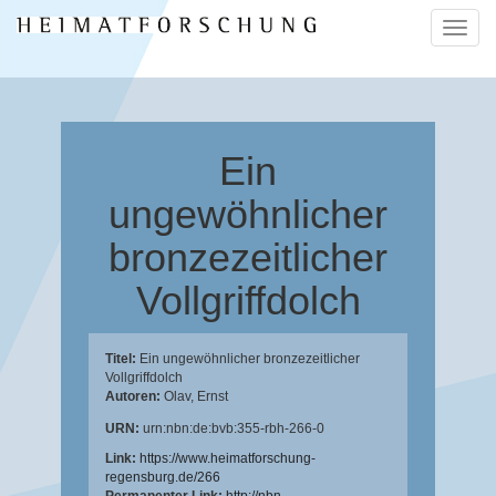
Naviga
ein-/a
Ein
ungewöhnlicher
bronzezeitlicher
Vollgriffdolch
Titel:
Ein ungewöhnlicher bronzezeitlicher
Vollgriffdolch
Autoren:
Olav, Ernst
URN:
urn:nbn:de:bvb:355-rbh-266-0
Link:
https://www.heimatforschung-
regensburg.de/266