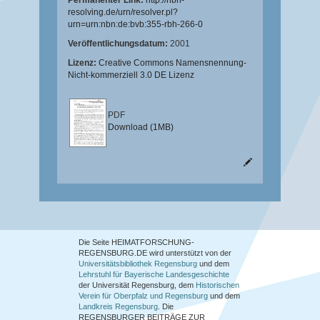
Permanenter Link:
http://nbn-
resolving.de/urn/resolver.pl?
urn=urn:nbn:de:bvb:355-rbh-266-0
Veröffentlichungsdatum:
2001
Lizenz:
Creative Commons Namensnennung-
Nicht-kommerziell 3.0 DE Lizenz
PDF
Download (1MB)
Die Seite HEIMATFORSCHUNG-
REGENSBURG.DE wird unterstützt von der
Universitätsbibliothek Regensburg
und dem
Lehrstuhl für Bayerische Landesgeschichte
der Universität Regensburg, dem
Historischen
Verein für Oberpfalz und Regensburg
und dem
Landkreis Regensburg
. Die
REGENSBURGER BEITRÄGE ZUR