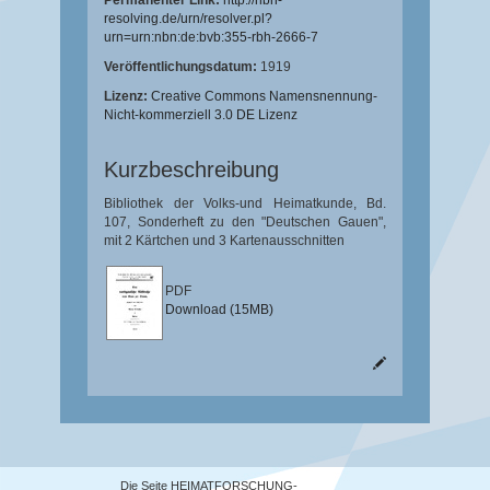
Permanenter Link:
http://nbn-
resolving.de/urn/resolver.pl?
urn=urn:nbn:de:bvb:355-rbh-2666-7
Veröffentlichungsdatum:
1919
Lizenz:
Creative Commons Namensnennung-
Nicht-kommerziell 3.0 DE Lizenz
Kurzbeschreibung
Bibliothek der Volks-und Heimatkunde, Bd.
107, Sonderheft zu den "Deutschen Gauen",
mit 2 Kärtchen und 3 Kartenausschnitten
PDF
Download (15MB)
Die Seite HEIMATFORSCHUNG-