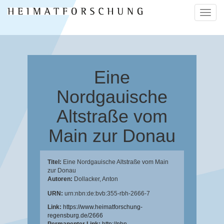
Naviga
ein-/a
Eine
Nordgauische
Altstraße vom
Main zur Donau
Titel:
Eine Nordgauische Altstraße vom Main
zur Donau
Autoren:
Dollacker, Anton
URN:
urn:nbn:de:bvb:355-rbh-2666-7
Link:
https://www.heimatforschung-
regensburg.de/2666