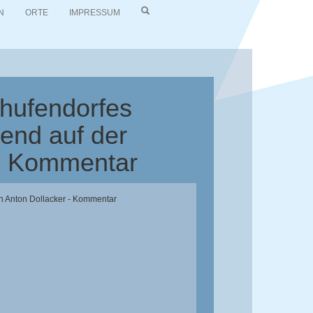
N
ORTE
IMPRESSUM
hufendorfes
end auf der
 - Kommentar
on Anton Dollacker - Kommentar