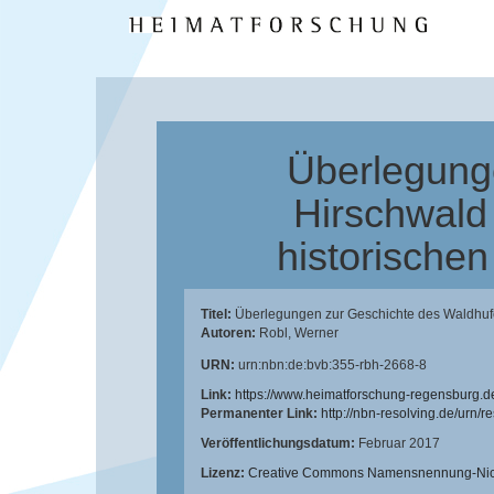
Überlegung
Hirschwald
historische
Titel:
Überlegungen zur Geschichte des Waldhufen
Autoren:
Robl, Werner
URN:
urn:nbn:de:bvb:355-rbh-2668-8
Link:
https://www.heimatforschung-regensburg.d
Permanenter Link:
http://nbn-resolving.de/urn/
Veröffentlichungsdatum:
Februar 2017
Lizenz:
Creative Commons Namensnennung-Nicht