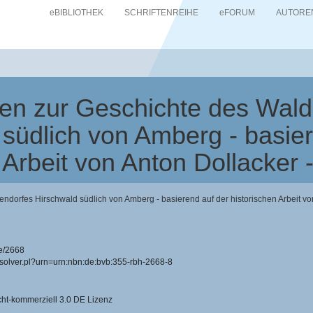
eBIBLIOTHEK
SCHRIFTENREIHE
eFORUM
AUTORE
en zur Geschichte des Wald
 südlich von Amberg - basier
n Arbeit von Anton Dollacker
dorfes Hirschwald südlich von Amberg - basierend auf der historischen Arbeit v
e/2668
resolver.pl?urn=urn:nbn:de:bvb:355-rbh-2668-8
-kommerziell 3.0 DE Lizenz