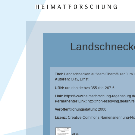
Landschnecke
Titel:
Landschnecken auf dem Oberpfälzer Jura u
Autoren:
Olav, Ernst
URN:
urn:nbn:de:bvb:355-rbh-267-5
Link:
https://www.heimatforschung-regensburg.d
Permanenter Link:
http://nbn-resolving.de/urn/
Veröffentlichungsdatum:
2000
Lizenz:
Creative Commons Namensnennung-Nicht
PDF