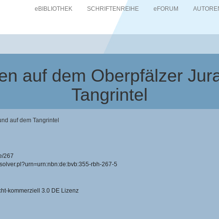
eBIBLIOTHEK
SCHRIFTENREIHE
eFORUM
AUTORE
n auf dem Oberpfälzer Jur
Tangrintel
nd auf dem Tangrintel
e/267
resolver.pl?urn=urn:nbn:de:bvb:355-rbh-267-5
-kommerziell 3.0 DE Lizenz