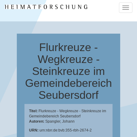
Naviga
ein-/a
Flurkreuze -
Wegkreuze -
Steinkreuze im
Gemeindebereich
Seubersdorf
Titel:
Flurkreuze - Wegkreuze - Steinkreuze im
Gemeindebereich Seubersdorf
Autoren:
Spangler, Johann
URN:
urn:nbn:de:bvb:355-rbh-2674-2