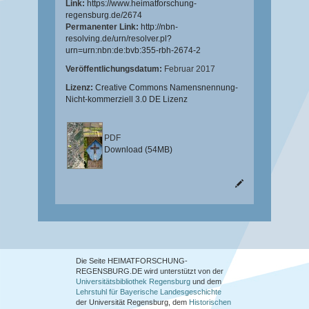
Link:
https://www.heimatforschung-
regensburg.de/2674
Permanenter Link:
http://nbn-
resolving.de/urn/resolver.pl?
urn=urn:nbn:de:bvb:355-rbh-2674-2
Veröffentlichungsdatum:
Februar 2017
Lizenz:
Creative Commons Namensnennung-
Nicht-kommerziell 3.0 DE Lizenz
PDF
Download (54MB)
Die Seite HEIMATFORSCHUNG-
REGENSBURG.DE wird unterstützt von der
Universitätsbibliothek Regensburg
und dem
Lehrstuhl für Bayerische Landesgeschichte
der Universität Regensburg, dem
Historischen