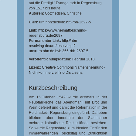
auf die Predigt." Evangelisch in Regensburg
von 1517 bis heute
Autoren:
Gottfriedsen, Christine
URN:
urn:nbn:de:bvb:355-rbh-2697-5
Link:
https://www.heimatforschung-
regensburg.de/2697
Permanenter Link:
http://nbn-
resolving.de/urn/resolver.pl?
urn=urn:nbn:de:bvb:355-rbh-2697-5
Veröffentlichungsdatum:
Februar 2018
Lizenz:
Creative Commons Namensnennung-
Nicht-kommerziell 3.0 DE Lizenz
Kurzbeschreibung
Am 15.Oktober 1542 wurde erstmals in der
Neupfarrkirche das Abendmahl mit Brot und
Wein gefeiert und damit die Reformation in der
Reichsstadt Regensburg eingeführt. Daneben
blieben aber innerhalb der Stadtmauer
mehrere katholische Reichsstände bestehen.
So wurde Regensburg zum idealen Ort für den
Immerwährenden Reichstag und Zufluchtsort