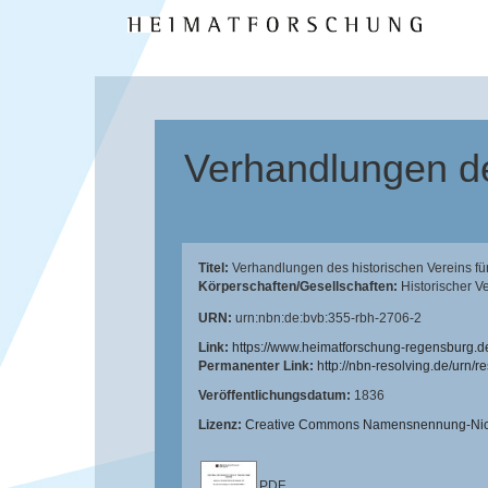
Verhandlungen de
Titel:
Verhandlungen des historischen Vereins fü
Körperschaften/Gesellschaften:
Historischer V
URN:
urn:nbn:de:bvb:355-rbh-2706-2
Link:
https://www.heimatforschung-regensburg.d
Permanenter Link:
http://nbn-resolving.de/urn/
Veröffentlichungsdatum:
1836
Lizenz:
Creative Commons Namensnennung-Nicht
PDF