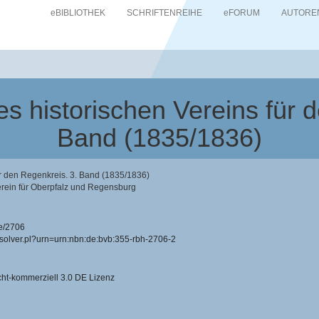
eBIBLIOTHEK
SCHRIFTENREIHE
eFORUM
AUTORE
s historischen Vereins für d
Band (1835/1836)
r den Regenkreis. 3. Band (1835/1836)
erein für Oberpfalz und Regensburg
e/2706
resolver.pl?urn=urn:nbn:de:bvb:355-rbh-2706-2
-kommerziell 3.0 DE Lizenz