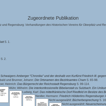
Zugeordnete Publikation
alz und Regensburg:
Verhandlungen des Historischen Vereins für Oberpfalz und R
latt
S. 1.
S. 2.
 Schwaigers Amberger "Chronika" und der deshalb von Kurfürst Friedrich III. gegen
ibald
und
Brunner, Johann
:
Die Ortsnamen des Bezirksamtes Cham
S. 65-98.
er, Heinrich
:
Das Bürgerrecht der Reichsstadt Regensburg
S. 99-114.
Wühr, Wilhelm
:
Die interkonfessionelle Bibelanstalt zu Sulzbach. Ein Unik
Ludwig, Karl
:
Das mittelfränkische Dorf Riedfeld im Besitze des
Nestler, Hermann
:
Friedrich Hölderlins Regensburger 
Nicht ausgewählt:
Bücherbesprechung
S. 16
Nicht ausgewählt:
Neuerscheinung