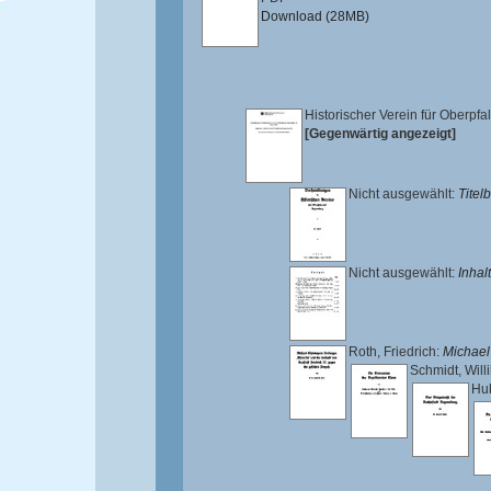
Download (28MB)
Historischer Verein für Oberpf
[Gegenwärtig angezeigt]
Nicht ausgewählt:
Titelb
Nicht ausgewählt:
Inhalt
Roth, Friedrich
:
Michael
Schmidt, Will
Hub