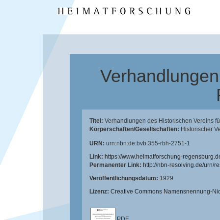
Verhandlungen 
Titel:
Verhandlungen des Historischen Vereins f
Körperschaften/Gesellschaften:
Historischer V
URN:
urn:nbn:de:bvb:355-rbh-2751-1
Link:
https://www.heimatforschung-regensburg.d
Permanenter Link:
http://nbn-resolving.de/urn/
Veröffentlichungsdatum:
1929
Lizenz:
Creative Commons Namensnennung-Nicht
PDF