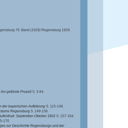
egensburg 79. Band (1929)
Regensburg 1929.
 ihn geführte Prozeß
S. 3-64.
um der bayerischen Aufklärung
S. 115-148.
 Bistums Regensburg
S. 149-156.
Aufenthalt. September-Oktober 1802
S. 157-164.
5-170.
en zur Geschichte Regensburgs und der