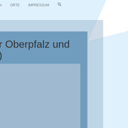
N
ORTE
IMPRESSUM
r Oberpfalz und
)