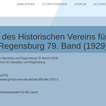
eBIBLIOTHEK
SCHRIFTENREIHE
eFORUM
AUTORE
des Historischen Vereins fü
Regensburg 79. Band (1929
ür Oberpfalz und Regensburg 79. Band (1929)
erein für Oberpfalz und Regensburg
e/2751
resolver.pl?urn=urn:nbn:de:bvb:355-rbh-2751-1
-kommerziell 3.0 DE Lizenz