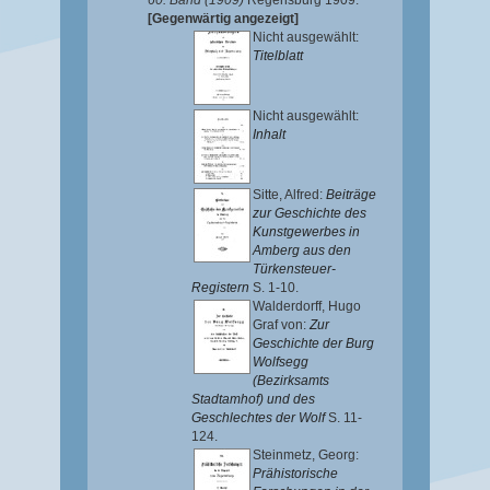
60. Band (1909)
Regensburg 1909.
[Gegenwärtig angezeigt]
Nicht ausgewählt:
Titelblatt
Nicht ausgewählt:
Inhalt
Sitte, Alfred
:
Beiträge
zur Geschichte des
Kunstgewerbes in
Amberg aus den
Türkensteuer-
Registern
S. 1-10.
Walderdorff, Hugo
Graf von
:
Zur
Geschichte der Burg
Wolfsegg
(Bezirksamts
Stadtamhof) und des
Geschlechtes der Wolf
S. 11-
124.
Steinmetz, Georg
:
Prähistorische