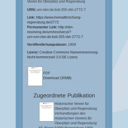
Verein für Oberpfalz und Regensburg
URN:
urn:nbn:de:bvb:355-rbh-2772-7
Link:
https://www.heimatforschung-
regensburg.de/2772
Permanenter Link:
http://nbn-
resolving.de/urn/resolver.pl?
urn=urn:nbn:de:bvb:355-rbh-2772-7
Veröffentlichungsdatum:
1909
Lizenz:
Creative Commons Namensnennung-
Nicht-kommerziell 3.0 DE Lizenz
PDF
Download (30MB)
Zugeordnete Publikation
Historischer Verein für
Oberpfalz und Regensburg:
Verhandlungen des
Historischen Vereins für
Oberpfalz und Regensburg