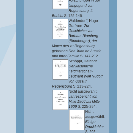
Forschungen in der
Umgegend von
Regensburg. II.
Bericht
S. 125-146.
Walderdorff, Hugo
Graf von
:
Zur
Geschichte von
Barbara Blomberg
(Blumberger), der
Mutter des zu Regensburg
gebornen Don Juan de Austria
und ihrer Familie
S. 147-212.
Schöppl, Heinrich
:
Der kaiserliche
Feldmarschall-
Leutnant Wolf Rudolf
von Ossa in
Regensburg
S. 213-224.
Nicht ausgewählt:
Jahresbericht von
Mitte 1906 bis Mitte
1909
S. 225-294.
Nicht
ausgewählt:
Einige
Druckfehler
S. 295.