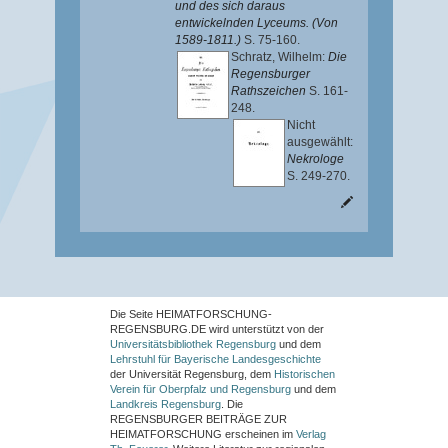
und des sich daraus
entwickelnden Lyceums. (Von
1589-1811.)
S. 75-160.
Schratz, Wilhelm
:
Die
Regensburger
Rathszeichen
S. 161-
248.
Nicht
ausgewählt:
Nekrologe
S. 249-270.
Die Seite HEIMATFORSCHUNG-
REGENSBURG.DE wird unterstützt von der
Universitätsbibliothek Regensburg
und dem
Lehrstuhl für Bayerische Landesgeschichte
der Universität Regensburg, dem
Historischen
Verein für Oberpfalz und Regensburg
und dem
Landkreis Regensburg
. Die
REGENSBURGER BEITRÄGE ZUR
HEIMATFORSCHUNG
erscheinen im
Verlag