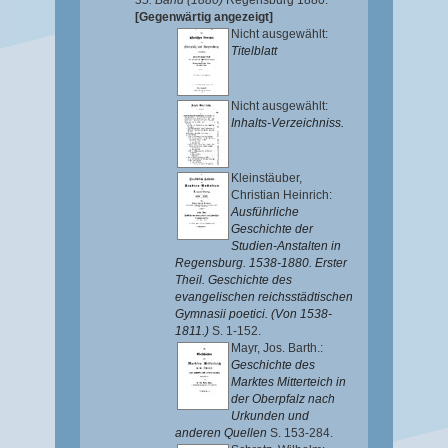
35. Band (1880)
Regensburg 1880.
[Gegenwärtig angezeigt]
Nicht ausgewählt:
Titelblatt
Nicht ausgewählt:
Inhalts-Verzeichniss.
Kleinstäuber,
Christian Heinrich
:
Ausführliche
Geschichte der
Studien-Anstalten in
Regensburg. 1538-1880. Erster
Theil. Geschichte des
evangelischen reichsstädtischen
Gymnasii poetici. (Von 1538-
1811.)
S. 1-152.
Mayr, Jos. Barth.
:
Geschichte des
Marktes Mitterteich in
der Oberpfalz nach
Urkunden und
anderen Quellen
S. 153-284.