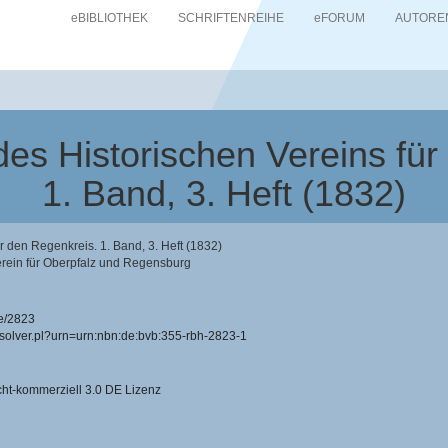
eBIBLIOTHEK
SCHRIFTENREIHE
eFORUM
AUTORE
es Historischen Vereins für
1. Band, 3. Heft (1832)
 den Regenkreis. 1. Band, 3. Heft (1832)
erein für Oberpfalz und Regensburg
e/2823
resolver.pl?urn=urn:nbn:de:bvb:355-rbh-2823-1
-kommerziell 3.0 DE Lizenz