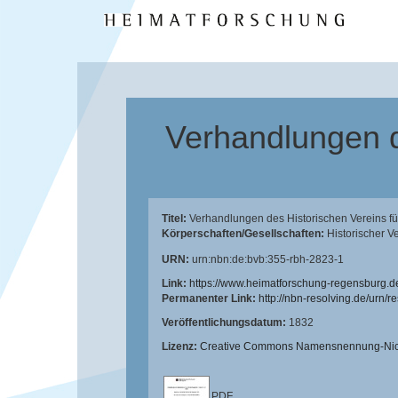
Verhandlungen d
Titel:
Verhandlungen des Historischen Vereins für
Körperschaften/Gesellschaften:
Historischer V
URN:
urn:nbn:de:bvb:355-rbh-2823-1
Link:
https://www.heimatforschung-regensburg.d
Permanenter Link:
http://nbn-resolving.de/urn/
Veröffentlichungsdatum:
1832
Lizenz:
Creative Commons Namensnennung-Nicht
PDF