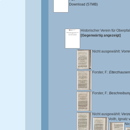
Download (57MB)
Historischer Verein für Oberpf
[Gegenwärtig angezeigt]
Nicht ausgewählt:
Vorr
Forster, F.
:
Etterzhausen
Forster, F.
:
Beschreibung
Nicht ausgewählt:
Verze
Voith, Ignatz 
Nic