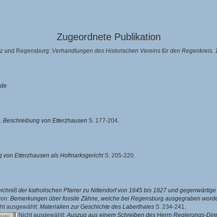
Zugeordnete Publikation
alz und Regensburg:
Verhandlungen des Historischen Vereins für den Regenkreis. 1
ede
. Beschreibung von Etterzhausen
S. 177-204.
 von Etterzhausen als Hofmarksgericht
S. 205-220.
ichniß der katholischen Pfarrer zu Nittendorf von 1645 bis 1827 und gegenwärtige 
von
:
Bemerkungen über fossile Zähne, welche bei Regensburg ausgegraben worde
ht ausgewählt:
Materialien zur Geschichte des Laberthales
S. 234-241.
Nicht ausgewählt:
Auszug aus einem Schreiben des Herrn Regierungs-Dire