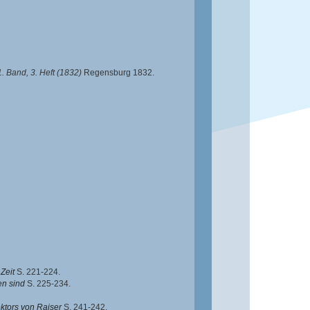
. Band, 3. Heft (1832)
Regensburg 1832.
Zeit
S. 221-224.
n sind
S. 225-234.
ktors von Raiser
S. 241-242.