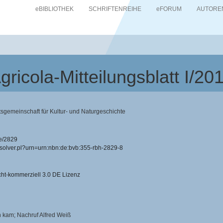
eBIBLIOTHEK
SCHRIFTENREIHE
eFORUM
AUTORE
gricola-Mitteilungsblatt I/20
tsgemeinschaft für Kultur- und Naturgeschichte
e/2829
resolver.pl?urn=urn:nbn:de:bvb:355-rbh-2829-8
-kommerziell 3.0 DE Lizenz
n kam; Nachruf Alfred Weiß