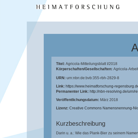
A
Titel:
Agricola-Mitteilungsblatt I/2018
Körperschaften/Gesellschaften:
Agricola-Arbei
URN:
urn:nbn:de:bvb:355-rbh-2829-8
Link:
https://www.heimatforschung-regensburg.d
Permanenter Link:
http://nbn-resolving.de/urn/
Veröffentlichungsdatum:
März 2018
Lizenz:
Creative Commons Namensnennung-Nicht
Kurzbeschreibung
Darin u. a.: Wie das Plank-Bier zu seinem Name