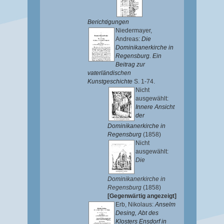
Berichtigungen
Niedermayer,
Andreas
:
Die
Dominikanerkirche in
Regensburg. Ein
Beitrag zur
vaterländischen
Kunstgeschichte
S. 1-74.
Nicht
ausgewählt:
Innere Ansicht
der
Dominikanerkirche in
Regensburg
(1858)
Nicht
ausgewählt:
Die
Dominikanerkirche in
Regensburg
(1858)
[Gegenwärtig angezeigt]
Erb, Nikolaus
:
Anselm
Desing, Abt des
Klosters Ensdorf in