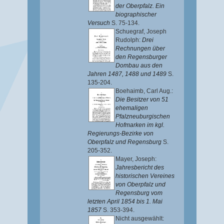
der Oberpfalz. Ein
biographischer
Versuch
S. 75-134.
Schuegraf, Joseph
Rudolph
:
Drei
Rechnungen über
den Regensburger
Dombau aus den
Jahren 1487, 1488 und 1489
S.
135-204.
Boehaimb, Carl Aug.
:
Die Besitzer von 51
ehemaligen
Pfalzneuburgischen
Hofmarken im kgl.
Regierungs-Bezirke von
Oberpfalz und Regensburg
S.
205-352.
Mayer, Joseph
:
Jahresbericht des
historischen Vereines
von Oberpfalz und
Regensburg vom
letzten April 1854 bis 1. Mai
1857
S. 353-394.
Nicht ausgewählt: