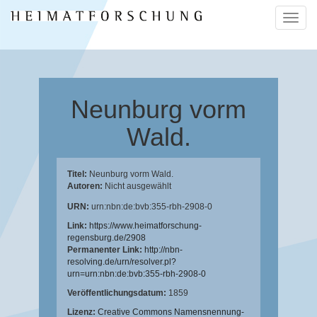
Naviga
ein-/a
Neunburg vorm
Wald.
Titel:
Neunburg vorm Wald.
Autoren:
Nicht ausgewählt
URN:
urn:nbn:de:bvb:355-rbh-2908-0
Link:
https://www.heimatforschung-
regensburg.de/2908
Permanenter Link:
http://nbn-
resolving.de/urn/resolver.pl?
urn=urn:nbn:de:bvb:355-rbh-2908-0
Veröffentlichungsdatum:
1859
Lizenz:
Creative Commons Namensnennung-