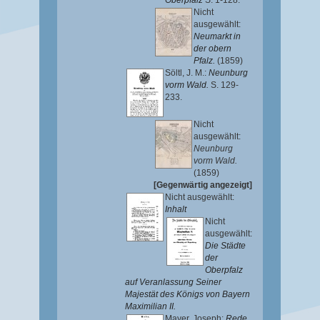
Oberpfalz
S. 1-128.
Nicht
ausgewählt:
Neumarkt in
der obern
Pfalz.
(1859)
Söltl, J. M.
:
Neunburg
vorm Wald.
S. 129-
233.
Nicht
ausgewählt:
Neunburg
vorm Wald.
(1859)
[Gegenwärtig angezeigt]
Nicht ausgewählt:
Inhalt
Nicht
ausgewählt:
Die Städte
der
Oberpfalz
auf Veranlassung Seiner
Majestät des Königs von Bayern
Maximilian II.
Mayer, Joseph
:
Rede