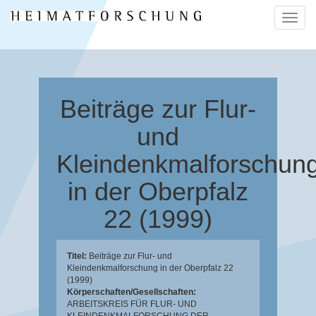
Naviga
ein-/a
Beiträge zur Flur-
und
Kleindenkmalforschun
in der Oberpfalz
22 (1999)
Titel:
Beiträge zur Flur- und
Kleindenkmalforschung in der Oberpfalz 22
(1999)
Körperschaften/Gesellschaften:
ARBEITSKREIS FÜR FLUR- UND