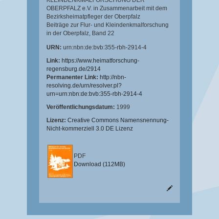
KLEINDENKMALFORSCHUNG DER
OBERPFALZ e.V. in Zusammenarbeit mit dem
Bezirksheimatpfleger der Oberpfalz
Beiträge zur Flur- und Kleindenkmalforschung
in der Oberpfalz, Band 22
URN:
urn:nbn:de:bvb:355-rbh-2914-4
Link:
https://www.heimatforschung-
regensburg.de/2914
Permanenter Link:
http://nbn-
resolving.de/urn/resolver.pl?
urn=urn:nbn:de:bvb:355-rbh-2914-4
Veröffentlichungsdatum:
1999
Lizenz:
Creative Commons Namensnennung-
Nicht-kommerziell 3.0 DE Lizenz
PDF
Download (112MB)