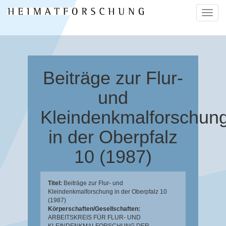
Naviga
ein-/a
Beiträge zur Flur-
und
Kleindenkmalforschun
in der Oberpfalz
10 (1987)
Titel:
Beiträge zur Flur- und
Kleindenkmalforschung in der Oberpfalz 10
(1987)
Körperschaften/Gesellschaften:
ARBEITSKREIS FÜR FLUR- UND