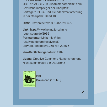
KLEINDENKMALFORSCHUNG DER
OBERPFALZ e.V. in Zusammenarbeit mit dem
Bezirksheimatpfleger der Oberpfalz
Beiträge zur Flur- und Kleindenkmalforschung
in der Oberpfalz, Band 10
URN:
urn:nbn:de:bvb:355-rbh-2936-5
Link:
https://www.heimatforschung-
regensburg.de/2936
Permanenter Link:
http://nbn-
resolving.de/urn/resolver.pl?
urn=urn:nbn:de:bvb:355-rbh-2936-5
Veröffentlichungsdatum:
1987
Lizenz:
Creative Commons Namensnennung-
Nicht-kommerziell 3.0 DE Lizenz
PDF
Download (165MB)