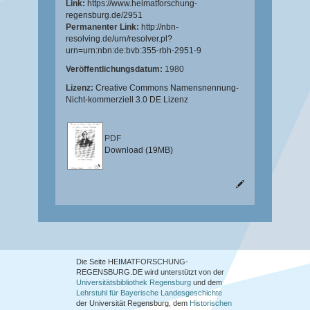
Link:
https://www.heimatforschung-
regensburg.de/2951
Permanenter Link:
http://nbn-
resolving.de/urn/resolver.pl?
urn=urn:nbn:de:bvb:355-rbh-2951-9
Veröffentlichungsdatum:
1980
Lizenz:
Creative Commons Namensnennung-
Nicht-kommerziell 3.0 DE Lizenz
PDF
Download (19MB)
Die Seite HEIMATFORSCHUNG-
REGENSBURG.DE wird unterstützt von der
Universitätsbibliothek Regensburg
und dem
Lehrstuhl für Bayerische Landesgeschichte
der Universität Regensburg, dem
Historischen