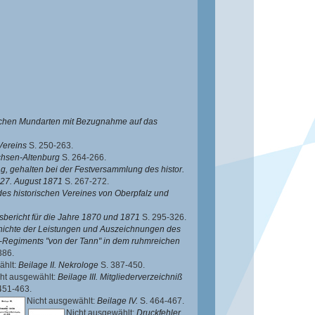
schen Mundarten mit Bezugnahme auf das
Vereins
S. 250-263.
chsen-Altenburg
S. 264-266.
ag, gehalten bei der Festversammlung des histor.
27. August 1871
S. 267-272.
des historischen Vereines von Oberpfalz und
sbericht für die Jahre 1870 und 1871
S. 295-326.
ichte der Leistungen und Auszeichnungen des
rie-Regiments "von der Tann" in dem ruhmreichen
386.
ählt:
Beilage II. Nekrologe
S. 387-450.
ht ausgewählt:
Beilage III. Mitgliederverzeichniß
451-463.
Nicht ausgewählt:
Beilage IV.
S. 464-467.
Nicht ausgewählt:
Druckfehler