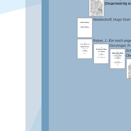
[Gegenwärtig an
Walderdorff, Hugo Graf
Reber, J.
:
Ein noch unge
Denzinger, Fr.
Sch
Obe