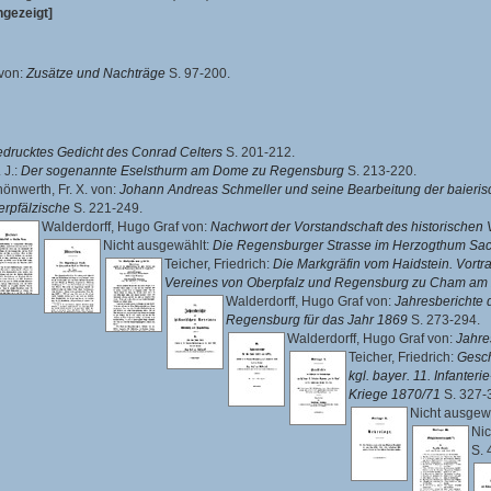
gezeigt]
 von
:
Zusätze und Nachträge
S. 97-200.
drucktes Gedicht des Conrad Celters
S. 201-212.
 J.
:
Der sogenannte Eselsthurm am Dome zu Regensburg
S. 213-220.
önwerth, Fr. X. von
:
Johann Andreas Schmeller und seine Bearbeitung der baieri
rpfälzische
S. 221-249.
Walderdorff, Hugo Graf von
:
Nachwort der Vorstandschaft des historischen 
Nicht ausgewählt:
Die Regensburger Strasse im Herzogthum Sa
Teicher, Friedrich
:
Die Markgräfin vom Haidstein. Vortr
Vereines von Oberpfalz und Regensburg zu Cham am 
Walderdorff, Hugo Graf von
:
Jahresberichte 
Regensburg für das Jahr 1869
S. 273-294.
Walderdorff, Hugo Graf von
:
Jahre
Teicher, Friedrich
:
Gesch
kgl. bayer. 11. Infante
Kriege 1870/71
S. 327-
Nicht ausgew
Nic
S. 