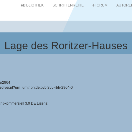
eBIBLIOTHEK
SCHRIFTENREIHE
eFORUM
AUTORE
Lage des Roritzer-Hauses
e/2964
resolver.pl?urn=urn:nbn:de:bvb:355-rbh-2964-0
-kommerziell 3.0 DE Lizenz