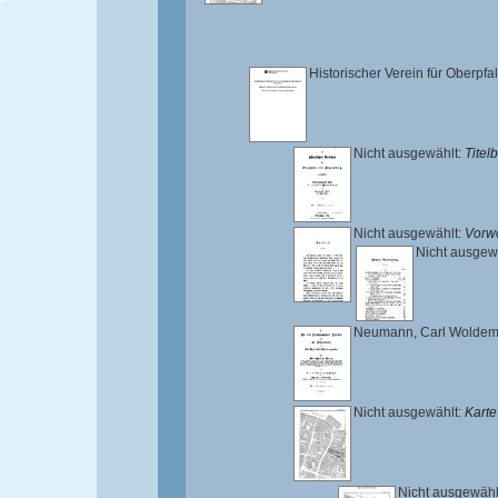
Historischer Verein für Oberpf
Nicht ausgewählt:
Titelb
Nicht ausgewählt:
Vorwo
Nicht ausgew
Neumann, Carl Woldem
Nicht ausgewählt:
Karte
Nicht ausgewähl