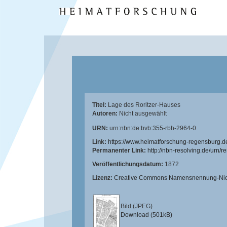
Titel:
Lage des Roritzer-Hauses
Autoren:
Nicht ausgewählt
URN:
urn:nbn:de:bvb:355-rbh-2964-0
Link:
https://www.heimatforschung-regensburg.d
Permanenter Link:
http://nbn-resolving.de/urn/
Veröffentlichungsdatum:
1872
Lizenz:
Creative Commons Namensnennung-Nicht
Bild (JPEG)
Download (501kB)