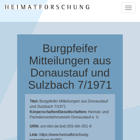
Naviga
ein-/a
Burgpfeifer
Mitteilungen aus
Donaustauf und
Sulzbach 7/1971
Titel:
Burgpfeifer Mitteilungen aus Donaustauf
und Sulzbach 7/1971
Körperschaften/Gesellschaften:
Heimat- und
Fremdenverkehrsverein Donaustauf e. V.
URN:
urn:nbn:de:bvb:355-rbh-301-9
Link:
https://www.heimatforschung-