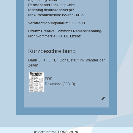
regensburg.de/301
Permanenter Link:
http://nbn-
resolving.de/urn/resolver.pl?
urn=urn:nbn:de:bvb:355-rbh-301-9
Veröffentlichungsdatum:
Juli 1971
Lizenz:
Creative Commons Namensnennung-
Nicht-kommerziell 3.0 DE Lizenz
Kurzbeschreibung
Darin u. a.: J., E.: Donaustauf im Wandel der
Zeiten
PDF
Download (393kB)
Die Seite HEIMATFORSCHUNG-