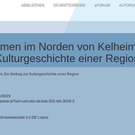
eBIBLIOTHEK
SCHRIFTENREIHE
eFORUM
AUTORE
amen im Norden von Kelheim:
Kulturgeschichte einer Regio
: Ein Beitrag zur Kulturgeschichte einer Region
e/3029
resolver.pl?urn=urn:nbn:de:bvb:355-rbh-3029-3
-kommerziell 3.0 DE Lizenz