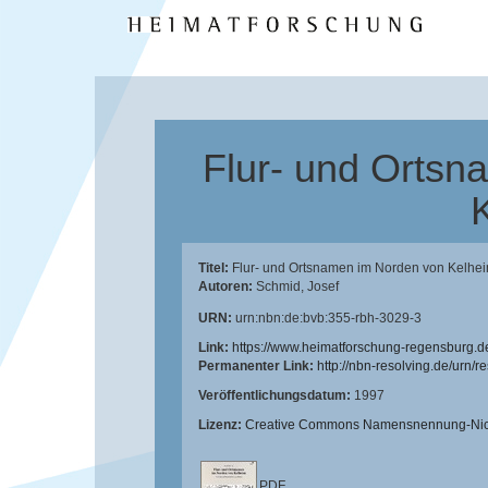
Flur- und Ortsn
Titel:
Flur- und Ortsnamen im Norden von Kelheim
Autoren:
Schmid, Josef
URN:
urn:nbn:de:bvb:355-rbh-3029-3
Link:
https://www.heimatforschung-regensburg.d
Permanenter Link:
http://nbn-resolving.de/urn/
Veröffentlichungsdatum:
1997
Lizenz:
Creative Commons Namensnennung-Nicht
PDF