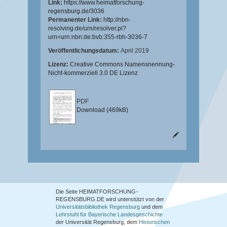
Link:
https://www.heimatforschung-
regensburg.de/3036
Permanenter Link:
http://nbn-
resolving.de/urn/resolver.pl?
urn=urn:nbn:de:bvb:355-rbh-3036-7
Veröffentlichungsdatum:
April 2019
Lizenz:
Creative Commons Namensnennung-
Nicht-kommerziell 3.0 DE Lizenz
PDF
Download (469kB)
Die Seite HEIMATFORSCHUNG-
REGENSBURG.DE wird unterstützt von der
Universitätsbibliothek Regensburg
und dem
Lehrstuhl für Bayerische Landesgeschichte
der Universität Regensburg, dem
Historischen