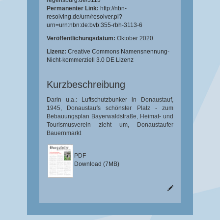
regensburg.de/3113
Permanenter Link:
http://nbn-
resolving.de/urn/resolver.pl?
urn=urn:nbn:de:bvb:355-rbh-3113-6
Veröffentlichungsdatum:
Oktober 2020
Lizenz:
Creative Commons Namensnennung-
Nicht-kommerziell 3.0 DE Lizenz
Kurzbeschreibung
Darin u.a.: Luftschutzbunker in Donaustauf,
1945, Donaustaufs schönster Platz - zum
Bebauungsplan Bayerwaldstraße, Heimat- und
Tourismusverein zieht um, Donaustaufer
Bauernmarkt
PDF
Download (7MB)