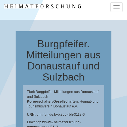
Naviga
ein-/a
Burgpfeifer.
Mitteilungen aus
Donaustauf und
Sulzbach
Titel:
Burgpfeifer. Mitteilungen aus Donaustauf
und Sulzbach
Körperschaften/Gesellschaften:
Heimat- und
Tourismusverein Donaustauf e.V.
URN:
urn:nbn:de:bvb:355-rbh-3113-6
Link:
https://www.heimatforschung-