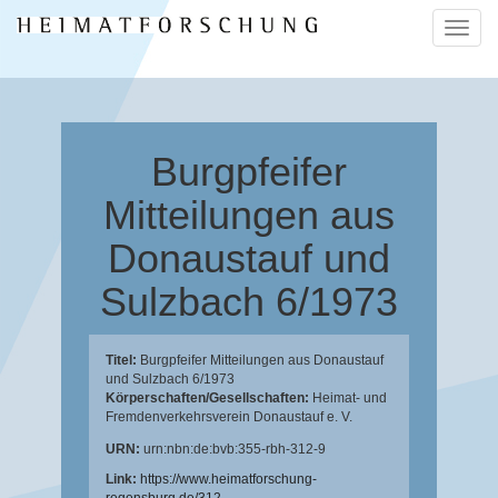
Naviga
ein-/a
Burgpfeifer
Mitteilungen aus
Donaustauf und
Sulzbach 6/1973
Titel:
Burgpfeifer Mitteilungen aus Donaustauf
und Sulzbach 6/1973
Körperschaften/Gesellschaften:
Heimat- und
Fremdenverkehrsverein Donaustauf e. V.
URN:
urn:nbn:de:bvb:355-rbh-312-9
Link:
https://www.heimatforschung-