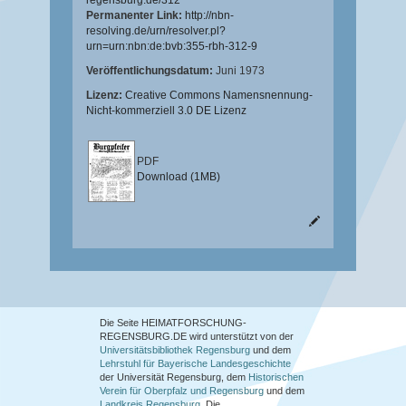
regensburg.de/312
Permanenter Link:
http://nbn-
resolving.de/urn/resolver.pl?
urn=urn:nbn:de:bvb:355-rbh-312-9
Veröffentlichungsdatum:
Juni 1973
Lizenz:
Creative Commons Namensnennung-
Nicht-kommerziell 3.0 DE Lizenz
PDF
Download (1MB)
Die Seite HEIMATFORSCHUNG-
REGENSBURG.DE wird unterstützt von der
Universitätsbibliothek Regensburg
und dem
Lehrstuhl für Bayerische Landesgeschichte
der Universität Regensburg, dem
Historischen
Verein für Oberpfalz und Regensburg
und dem
Landkreis Regensburg
. Die