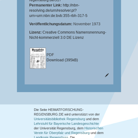
regensburg.de/317
Permanenter Link:
http://nbn-
resolving.de/urn/resolver.pl?
urn=urn:nbn:de:bvb:355-rbh-317-5
Veröffentlichungsdatum:
November 1973
Lizenz:
Creative Commons Namensnennung-
Nicht-kommerziell 3.0 DE Lizenz
PDF
Download (395kB)
Die Seite HEIMATFORSCHUNG-
REGENSBURG.DE wird unterstützt von der
Universitätsbibliothek Regensburg
und dem
Lehrstuhl für Bayerische Landesgeschichte
der Universität Regensburg, dem
Historischen
Verein für Oberpfalz und Regensburg
und dem
Landkreis Regensburg
. Die