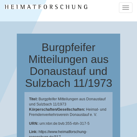
Naviga
ein-/a
Burgpfeifer
Mitteilungen aus
Donaustauf und
Sulzbach 11/1973
Titel:
Burgpfeifer Mitteilungen aus Donaustauf
und Sulzbach 11/1973
Körperschaften/Gesellschaften:
Heimat- und
Fremdenverkehrsverein Donaustauf e. V.
URN:
urn:nbn:de:bvb:355-rbh-317-5
Link:
https://www.heimatforschung-