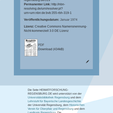
regensburg.de/319
Permanenter Link:
http://nbn-
resolving.de/urn/resolver.pl?
urn=urn:nbn:de:bvb:355-rbh-319-1
Veröffentlichungsdatum:
Januar 1974
Lizenz:
Creative Commons Namensnennung-
Nicht-kommerziell 3.0 DE Lizenz
PDF
Download (434kB)
Die Seite HEIMATFORSCHUNG-
REGENSBURG.DE wird unterstützt von der
Universitätsbibliothek Regensburg
und dem
Lehrstuhl für Bayerische Landesgeschichte
der Universität Regensburg, dem
Historischen
Verein für Oberpfalz und Regensburg
und dem
Landkreis Regensburg
. Die