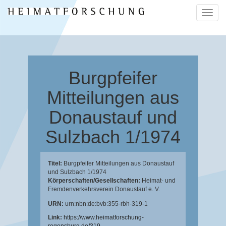
Naviga
ein-/a
Burgpfeifer
Mitteilungen aus
Donaustauf und
Sulzbach 1/1974
Titel:
Burgpfeifer Mitteilungen aus Donaustauf
und Sulzbach 1/1974
Körperschaften/Gesellschaften:
Heimat- und
Fremdenverkehrsverein Donaustauf e. V.
URN:
urn:nbn:de:bvb:355-rbh-319-1
Link:
https://www.heimatforschung-