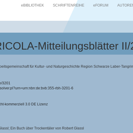
eBIBLIOTHEK
SCHRIFTENREIHE
eFORUM
AUTORE
COLA-Mitteilungsblätter II
itsgemeinschaft für Kultur- und Naturgeschichte Region Schwarze Laber-Tangrint
e/3201
resolver.pl?urn=urn:nbn:de:bvb:355-rbh-3201-6
-kommerziell 3.0 DE Lizenz
 Glassl; Ein Buch über Trockentäler von Robert Glassl