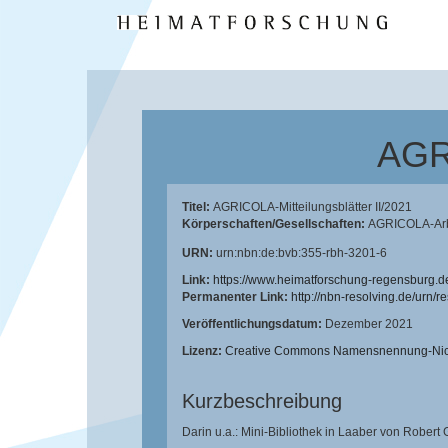
AGRI
Titel:
AGRICOLA-Mitteilungsblätter II/2021
Körperschaften/Gesellschaften:
AGRICOLA-Arbe
URN:
urn:nbn:de:bvb:355-rbh-3201-6
Link:
https://www.heimatforschung-regensburg.d
Permanenter Link:
http://nbn-resolving.de/urn/
Veröffentlichungsdatum:
Dezember 2021
Lizenz:
Creative Commons Namensnennung-Nicht
Kurzbeschreibung
Darin u.a.: Mini-Bibliothek in Laaber von Robert