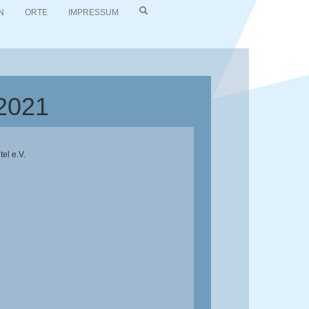
N
ORTE
IMPRESSUM
/2021
el e.V.