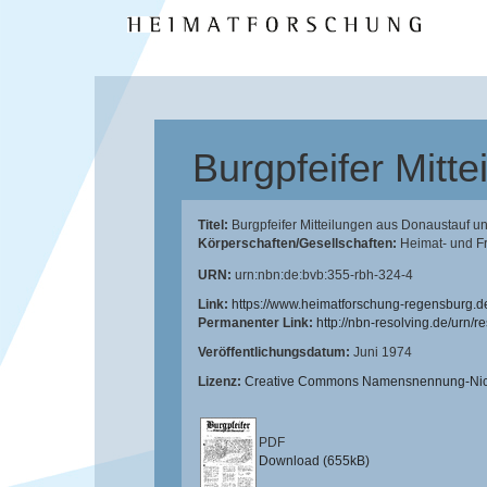
Burgpfeifer Mitt
Titel:
Burgpfeifer Mitteilungen aus Donaustauf u
Körperschaften/Gesellschaften:
Heimat- und F
URN:
urn:nbn:de:bvb:355-rbh-324-4
Link:
https://www.heimatforschung-regensburg.d
Permanenter Link:
http://nbn-resolving.de/urn/
Veröffentlichungsdatum:
Juni 1974
Lizenz:
Creative Commons Namensnennung-Nicht
PDF
Download (655kB)