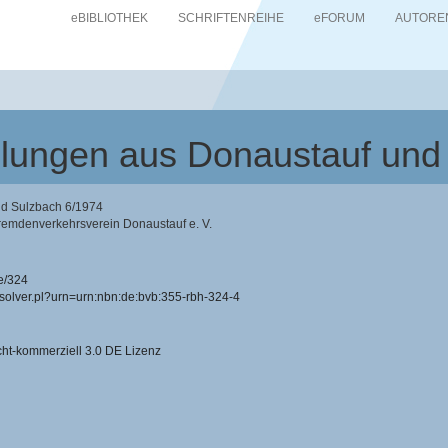
eBIBLIOTHEK
SCHRIFTENREIHE
eFORUM
AUTORE
eilungen aus Donaustauf un
nd Sulzbach 6/1974
remdenverkehrsverein Donaustauf e. V.
e/324
resolver.pl?urn=urn:nbn:de:bvb:355-rbh-324-4
-kommerziell 3.0 DE Lizenz