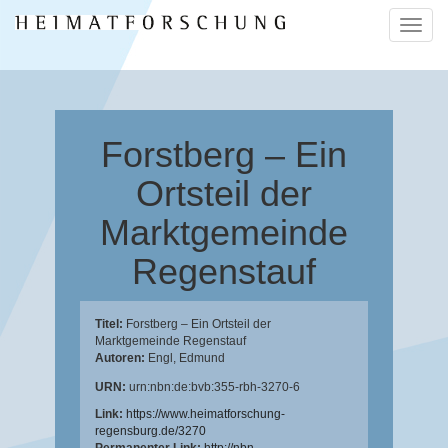
Naviga
ein-/a
Forstberg – Ein
Ortsteil der
Marktgemeinde
Regenstauf
Titel:
Forstberg – Ein Ortsteil der
Marktgemeinde Regenstauf
Autoren:
Engl, Edmund
URN:
urn:nbn:de:bvb:355-rbh-3270-6
Link:
https://www.heimatforschung-
regensburg.de/3270