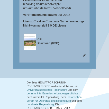
Permanenter Link:
http://nbn-
resolving.de/urn/resolver.pl?
urn=urn:nbn:de:bvb:355-rbh-3270-6
Veröffentlichungsdatum:
Juli 2022
Lizenz:
Creative Commons Namensnennung-
Nicht-kommerziell 3.0 DE Lizenz
PDF
Download (8MB)
Die Seite HEIMATFORSCHUNG-
REGENSBURG.DE wird unterstützt von der
Universitätsbibliothek Regensburg
und dem
Lehrstuhl für Bayerische Landesgeschichte
der Universität Regensburg, dem
Historischen
Verein für Oberpfalz und Regensburg
und dem
Landkreis Regensburg
. Die
REGENSBURGER BEITRÄGE ZUR