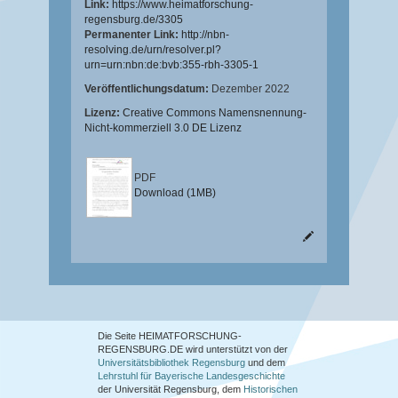
Link:
https://www.heimatforschung-
regensburg.de/3305
Permanenter Link:
http://nbn-
resolving.de/urn/resolver.pl?
urn=urn:nbn:de:bvb:355-rbh-3305-1
Veröffentlichungsdatum:
Dezember 2022
Lizenz:
Creative Commons Namensnennung-
Nicht-kommerziell 3.0 DE Lizenz
PDF
Download (1MB)
Die Seite HEIMATFORSCHUNG-
REGENSBURG.DE wird unterstützt von der
Universitätsbibliothek Regensburg
und dem
Lehrstuhl für Bayerische Landesgeschichte
der Universität Regensburg, dem
Historischen