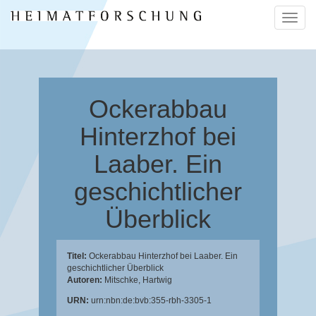
Naviga
ein-/a
Ockerabbau
Hinterzhof bei
Laaber. Ein
geschichtlicher
Überblick
Titel:
Ockerabbau Hinterzhof bei Laaber. Ein
geschichtlicher Überblick
Autoren:
Mitschke, Hartwig
URN:
urn:nbn:de:bvb:355-rbh-3305-1