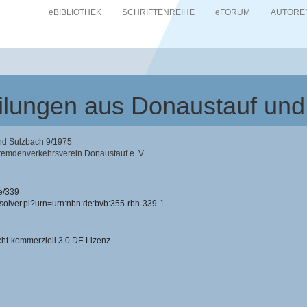
eBIBLIOTHEK
SCHRIFTENREIHE
eFORUM
AUTORE
teilungen aus Donaustauf un
und Sulzbach 9/1975
remdenverkehrsverein Donaustauf e. V.
e/339
resolver.pl?urn=urn:nbn:de:bvb:355-rbh-339-1
-kommerziell 3.0 DE Lizenz