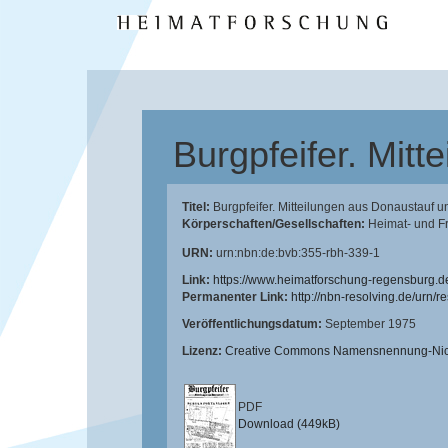
Burgpfeifer. Mit
Titel:
Burgpfeifer. Mitteilungen aus Donaustauf 
Körperschaften/Gesellschaften:
Heimat- und F
URN:
urn:nbn:de:bvb:355-rbh-339-1
Link:
https://www.heimatforschung-regensburg.d
Permanenter Link:
http://nbn-resolving.de/urn/
Veröffentlichungsdatum:
September 1975
Lizenz:
Creative Commons Namensnennung-Nicht
PDF
Download (449kB)